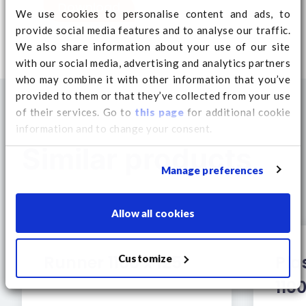
Download
lichtgewicht, maar sterk: weegt
We use cookies to personalise content and ads, to
slechts 6.7 kg en ondersteunt tot
provide social media features and to analyse our traffic.
2500 kg statisch
We also share information about your use of our site
with our social media, advertising and analytics partners
nestbaar & stapelbaar: bespaart
who may combine it with other information that you’ve
opslagruimte
provided to them or that they’ve collected from your use
milieuvriendelijk: vervaardigd uit
of their services. Go to
this page
for additional cookie
100% gerecycled kunststof en
information and to change your consent.
volledig recyclebaar
Similar products
hygiënisch & veilig: geen spijkers,
Manage preferences
splinters of vochtopname
eenvoudig te hanteren: door het
lage gewicht vermindert fysieke
Allow all cookies
belasting voor medewerkers
ontworpen voor
Runner 1100 x 125
Plas
Customize
containervervoer: optimale
110
afmetingen voor efficiënt
containergebruik