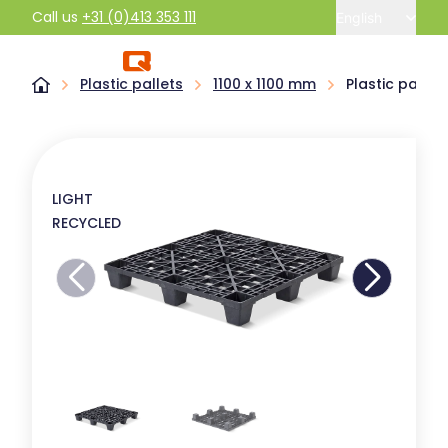
Call us
+31 (0)413 353 111
English
Plastic pallets
1100 x 1100 mm
Plastic pallet
LIGHT
RECYCLED