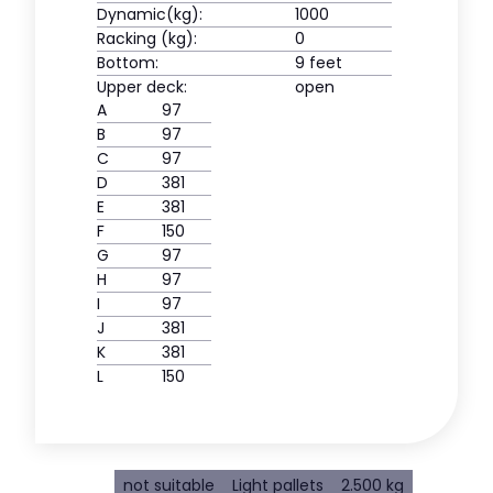
Dynamic(kg):
1000
Racking (kg):
0
Bottom:
9 feet
Upper deck:
open
A
97
B
97
C
97
D
381
E
381
F
150
G
97
H
97
I
97
J
381
K
381
L
150
not suitable
Light pallets
2.500 kg