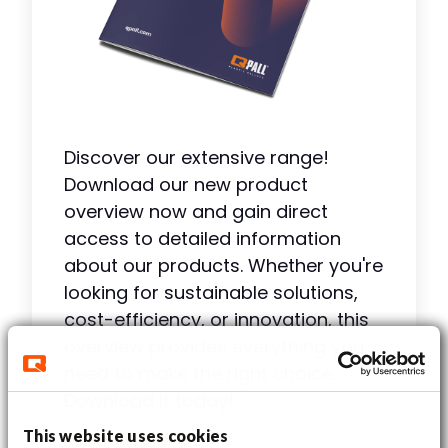
Ondanks zijn lage gewicht kan deze
pallet een
statische belasting
van
2500 kg
en een
dynamische
belasting
van
1000 kg
dragen, wat
hem uitermate geschikt maakt
voor ladingen met middelzware tot
Discover our extensive range!
zware goederen.
Download our new product
overview now and gain direct
De
QP1111LB9FR
is
niet geschikt voor
access to detailed information
gebruik in stellingen
, maar door
about our products. Whether you're
het
nestbare ontwerp
is hij
looking for sustainable solutions,
ruimtebesparend en perfect voor
cost-efficiency, or innovation, this
export, transport in containers en
overview provides everything you
gebruik binnen magazijnen.
need to make the right choice.
Download it today!
Belangrijkste eigenschappen:
This website uses cookies