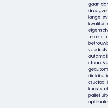
gaan dan
draagver
lange le
kwaliteit
eigensch
terrein i
betrouwb
voedselve
automati
staan. Vo
geautom
distribut
cruciaal
kunststo
pallet ui
optimale 