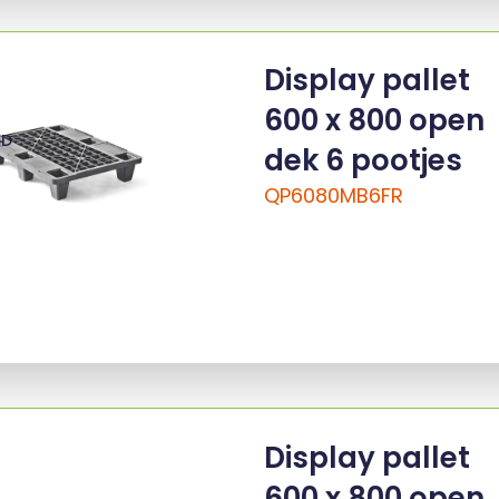
Display pallet
600 x 800 open
ED
dek 6 pootjes
QP6080MB6FR
Display pallet
600 x 800 open