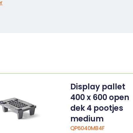
r
Display pallet
400 x 600 open
ED
dek 4 pootjes
medium
QP6040MB4F