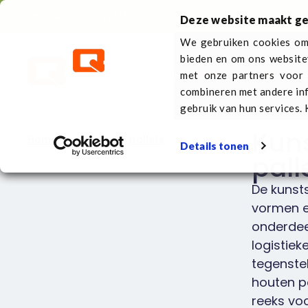
Bel ons op
+31 (0)413 353 111
Deze website maakt ge
We gebruiken cookies om 
bieden en om ons website
Kunststof pallets
Ove
met onze partners voor 
combineren met andere inf
gebruik van hun services. 
Kuns
Home
Kunststof pallets
Details tonen
pall
De kunsts
vormen e
onderdee
logistieke
tegenstel
houten p
reeks vo