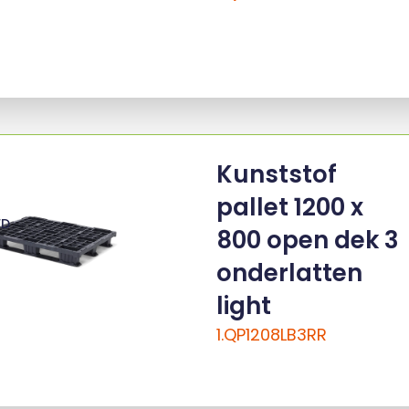
Kunststof
pallet 1200 x
ED
800 open dek 3
onderlatten
light
1.QP1208LB3RR