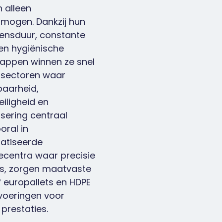
 alleen
mogen. Dankzij hun
vensduur, constante
 en hygiënische
appen winnen ze snel
n sectoren waar
aarheid,
iligheid en
sering centraal
oral in
atiseerde
iecentra waar precisie
 is, zorgen maatvaste
f europallets
en HDPE
tvoeringen
voor
prestaties.