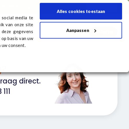
 dealers
Transport aanmelden
Vacatures
Nederlands
Alles cookies toestaan
 social media te
ik van onze site
Aanpassen
Offerte
melden
Vacatures
n deze gegevens
d op basis van uw
n uw consent.
g?
raag direct.
 111