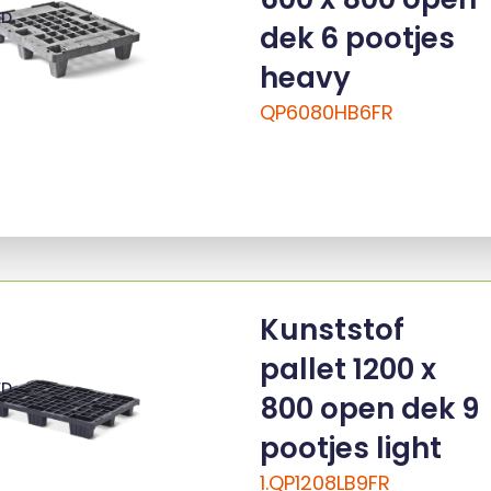
ED
dek 6 pootjes
heavy
QP6080HB6FR
Kunststof
pallet 1200 x
ED
800 open dek 9
pootjes light
1.QP1208LB9FR