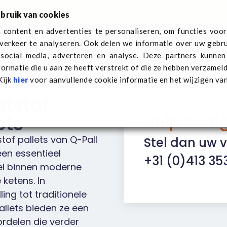
Beurzen
Internationale
bruik van cookies
content en advertenties te personaliseren, om functies voor
verkeer te analyseren. Ook delen we informatie over uw gebru
r Q-Pall
Sectoren
Nieuws
Contact
Transport aan
social media, adverteren en analyse. Deze partners kunne
ormatie die u aan ze heeft verstrekt of die ze hebben verzamel
Kijk
hier
voor aanvullende cookie informatie en het wijzigen va
tstof
Hulp nodi
ets
tof pallets van Q-Pall
Stel dan uw v
en essentieel
+31 (0)413 353
l binnen moderne
 ketens. In
ling tot traditionele
allets bieden ze een
ordelen die verder