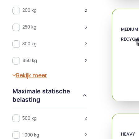
200 kg
2
250 kg
6
MEDIUM
RECYCL
300 kg
2
450 kg
2
Bekijk meer
Maximale statische
belasting
500 kg
2
HEAVY
1.000 kg
2