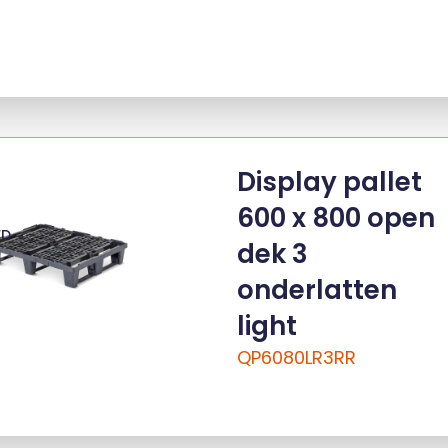
Display pallet
600 x 800 open
ED
dek 3
onderlatten
light
QP6080LR3RR