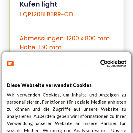
Kufen light
1.QP1208LB3RR-CD
Abmessungen: 1200 x 800 mm
Höhe: 150 mm
Gewicht: 7,3 kg
Belastung im Regal: 0 kg
Diese Webseite verwendet Cookies
Produkt ansehen
Wir verwenden Cookies, um Inhalte und Anzeigen zu
personalisieren, Funktionen für soziale Medien anbieten
Preis auf Anfrage
zu können und die Zugriffe auf unsere Website zu
analysieren. Außerdem geben wir Informationen zu Ihrer
Verwendung unserer Website an unsere Partner für
...
soziale Medien, Werbung und Analysen weiter. Unsere
1
2
3
13