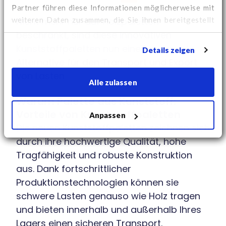
Partner führen diese Informationen möglicherweise mit
weiteren Daten zusammen, die Sie ihnen bereitgestellt
Nicht mehr nur auf Holzpaletten
haben oder die sie im Rahmen Ihrer Nutzung der Dienste
beschränkt, sind diese innovativen
gesammelt haben.
Hier
finden Sie weitere Cookie-
Kunststoffpaletten nun eine bevorzugte
Details zeigen
Informationen und können Ihre Zustimmung ändern.
Alternative für den Transport und Export
von Lasten
Alle zulassen
Warum Palette aus Kunststoff:
Vorteile von Kunststoffpaletten
Anpassen
Die neuen Kunststoffpaletten zeichnen sich
durch ihre hochwertige Qualität, hohe
Tragfähigkeit und robuste Konstruktion
aus. Dank fortschrittlicher
Produktionstechnologien können sie
schwere Lasten genauso wie Holz tragen
und bieten innerhalb und außerhalb Ihres
Lagers einen sicheren Transport.