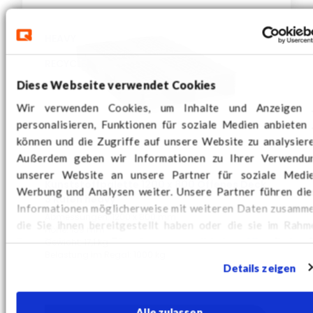
HEAVY
RECYCLED
Diese Webseite verwendet Cookies
Wir verwenden Cookies, um Inhalte und Anzeigen 
personalisieren, Funktionen für soziale Medien anbieten 
können und die Zugriffe auf unsere Website zu analysiere
Außerdem geben wir Informationen zu Ihrer Verwendu
unserer Website an unsere Partner für soziale Medie
Kunststoffpalette 1200 x 800 Offenes Deck
Werbung und Analysen weiter. Unsere Partner führen die
3 Kufen heavy
Informationen möglicherweise mit weiteren Daten zusamme
Abmessungen: 1200 x 800 mm
die Sie ihnen bereitgestellt haben oder die sie im Rahm
Höhe: 159 mm
Ihrer Nutzung der Dienste gesammelt haben.
Hier
finden S
Gewicht: 17,1 kg
Belastung im Regal: 1000 kg
weitere Cookie-Informationen und können Ihre Zustimmu
Details zeigen
ändern.
Alle zulassen