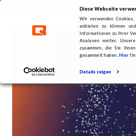
Direktkontakt
+31 (0)413 353 111
Diese Webseite verwe
Wir verwenden Cookies, 
anbieten zu können und
Kunststoffpaletten
Üb
Informationen zu Ihrer V
Analysen weiter. Unser
zusammen, die Sie ihnen
gesammelt haben.
Hier
fin
Details zeigen