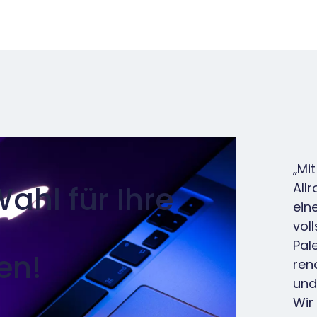
„Mi
ahl für Ihre
All
ein
voll
Pal
en!
ren
und
Wir