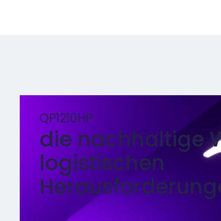
QP1210HP
die nachhaltige W
logistischen
Herausforderung