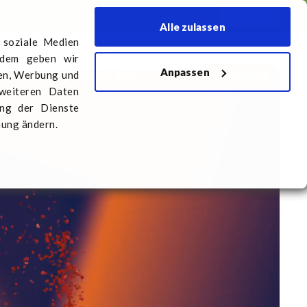
r
Internationale Messen
Transport anmelden
Deutsch
Alle zulassen
 soziale Medien
rdem geben wir
Anpassen
Angebot
ns
Transport anmelden
ien, Werbung und
 weiteren Daten
ung der Dienste
mung ändern.