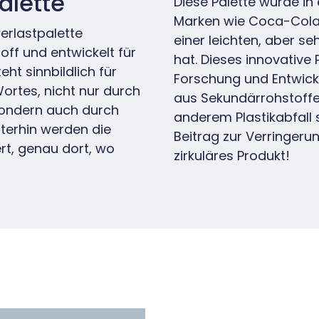
alette
Diese Palette wurde i
Marken wie Coca-Cola,
erlastpalette
einer leichten, aber s
off und entwickelt für
hat. Dieses innovative 
ht sinnbildlich für
Forschung und Entwickl
ortes, nicht nur durch
aus Sekundärrohstoffen
sondern auch durch
anderem Plastikabfall 
terhin werden die
Beitrag zur Verringerun
rt, genau dort, wo
zirkuläres Produkt!