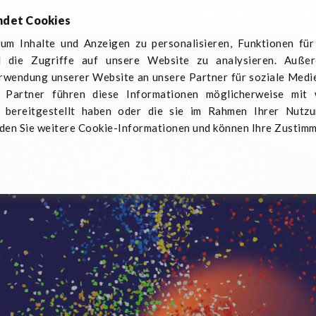
Internationale Händle
ndet Cookies
um Inhalte und Anzeigen zu personalisieren, Funktionen für
 die Zugriffe auf unsere Website zu analysieren. Auße
er Q-Pall
Sektoren
Aktuelles
Kontaktieren Sie u
erwendung unserer Website an unsere Partner für soziale Med
e Partner führen diese Informationen möglicherweise mit
 bereitgestellt haben oder die sie im Rahmen Ihrer Nutz
den Sie weitere Cookie-Informationen und können Ihre Zustim