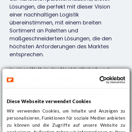
Lösungen, die perfekt mit dieser Vision
einer nachhaltigen Logistik
übereinstimmen, mit einem breiten
Sortiment an Paletten und
maßgeschneiderten Lösungen, die den
höchsten Anforderungen des Marktes
entsprechen.
In einer Welt, in der Nachhaltigkeit und
Effizienz Hand in Hand gehen müssen, ist
das Pooling von Kunststoffpaletten die
nachhaltigste Lösung für logistische
Herausforderungen.
Diese Webseite verwendet Cookies
Wir verwenden Cookies, um Inhalte und Anzeigen zu
personalisieren, Funktionen für soziale Medien anbieten
zu können und die Zugriffe auf unsere Website zu
analysieren. Außerdem geben wir Informationen zu Ihrer