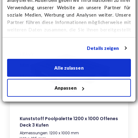
Verwendung unserer Website an unsere Partner für
Ausgewählte Paletten für
soziale Medien, Werbung und Analysen weiter. Unsere
Pooling
Partner führen diese Informationen möglicherweise mit
weiteren Daten zusammen, die Sie ihnen bereitgestellt
haben oder die sie im Rahmen Ihrer Nutzung der Dienste
gesammelt haben.
Hier
finden Sie weitere Cookie-
Details zeigen
Informationen und können Ihre Zustimmung ändern.
HEAVY
NEW
Alle zulassen
RECYCLED
Anpassen
Kunststoff Poolpalette 1200 x 1000 Offenes
Deck 3 Kufen
Abmessungen: 1200 x 1000 mm