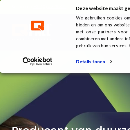
Bel ons op
+31 (0)413 353 111
Deze website maakt ge
We gebruiken cookies om 
bieden en om ons website
Kunststof pallets
Ove
met onze partners voor 
combineren met andere inf
gebruik van hun services. 
Details tonen