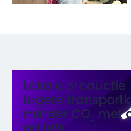
Lokale productie 
lagere transport
minder CO₂ met
pallets