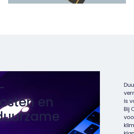
-
Duu
ver
kosten en
is 
Bij
 duurzame
voo
kli
kla