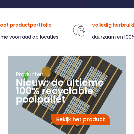
oot productportfolio
volledig herbrui
ime voorraad op locaties
duurzaam en 100% 
Producten
Nieuw: de ultieme
100% recyclable
poolpallet
Bekijk het product