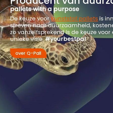
Producent van duurz
pallets with a purpose
De keuze voor
kunststof pallets
is in
streven naar duurzaamheid, kosteneff
zo vanzelfsprekend is de keuze voor
unieke visie.
#yourbestpal
over Q-Pall