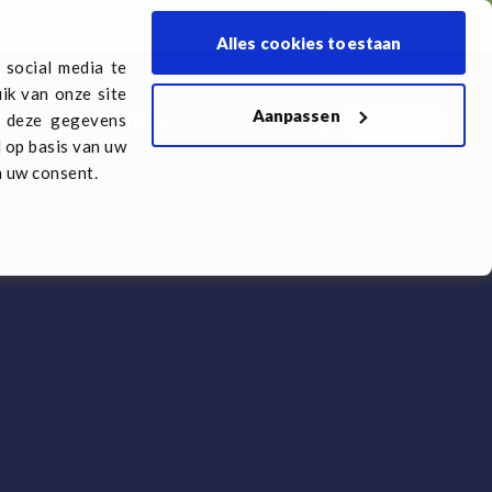
 dealers
Transport aanmelden
Vacatures
Nederlands
Alles cookies toestaan
 social media te
ik van onze site
Aanpassen
Offerte
melden
Vacatures
n deze gegevens
d op basis van uw
n uw consent.