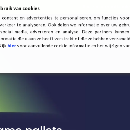
Beurzen
Internationale
bruik van cookies
content en advertenties te personaliseren, om functies voor
verkeer te analyseren. Ook delen we informatie over uw gebru
r Q-Pall
Sectoren
Nieuws
Contact
Transport aan
social media, adverteren en analyse. Deze partners kunne
ormatie die u aan ze heeft verstrekt of die ze hebben verzamel
Kijk
hier
voor aanvullende cookie informatie en het wijzigen va