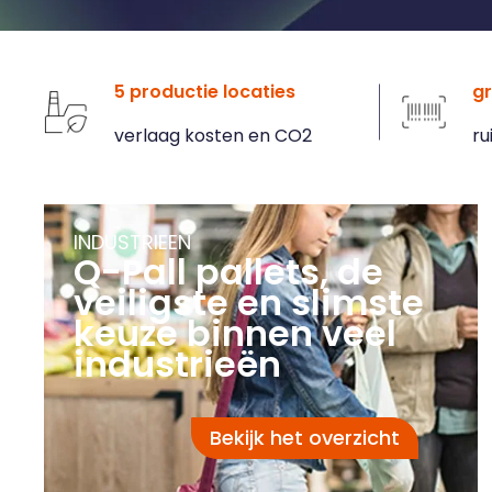
5 productie locaties
gr
verlaag kosten en CO2
ru
INDUSTRIEEN
Q-Pall pallets, de
veiligste en slimste
keuze binnen veel
industrieën
Bekijk het overzicht