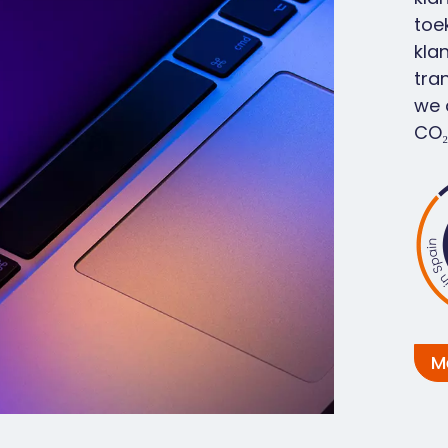
toe
kla
tra
we 
CO₂
M