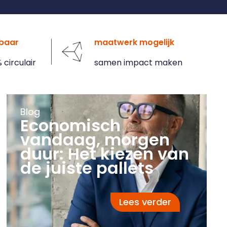
kbaar
maatwerk mogelijk
circulair
samen impact maken
Blog
Economisch
vandaag, morgen
duur: Het kiezen van
de juiste pallets
Lees verder