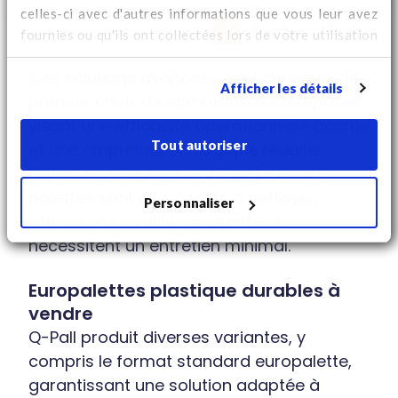
celles-ci avec d'autres informations que vous leur avez
...
1
2
3
13
fournies ou qu'ils ont collectées lors de votre utilisation
de leurs services. Regardez
ici
pour des informations
Ces solutions avancées sont devenues le
supplémentaires sur les cookies et pour modifier votre
Afficher les détails
consentement.
premier choix de nombreuses entreprises
visant une efficacité opérationnelle accrue
Tout autoriser
et une empreinte écologique réduite.
Comparées aux versions en bois, nos
palettes sont plus faciles à nettoyer,
Personnaliser
offrent une qualité constante et
nécessitent un entretien minimal.
Europalettes plastique durables à
vendre
Q-Pall produit diverses variantes, y
compris le format standard europalette,
garantissant une solution adaptée à