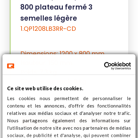
800 plateau fermé 3
semelles légère
1.QP1208LB3RR-CD
Dimensions: 1200 x 800 mm
Hauteur: 150 mm
Poids: 7,3 kg
Charge sur rack: 0 kg
Ce site web utilise des cookies.
Les cookies nous permettent de personnaliser le
contenu et les annonces, d'offrir des fonctionnalités
Voir le produit
relatives aux médias sociaux et d'analyser notre trafic.
Nous partageons également des informations sur
Prix sur demande
l'utilisation de notre site avec nos partenaires de médias
sociaux, de publicité et d'analyse, qui peuvent combiner