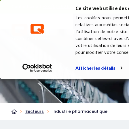
Contact direct
+33 (0)5 62 57 88 38
Ce site web utilise des 
Les cookies nous permette
relatives aux médias soci
Palette plastique
Sur
l'utilisation de notre sit
combiner celles-ci avec d'
votre utilisation de leurs
pour modifier votre cons
Afficher les détails
Secteurs
Industrie pharmaceutique