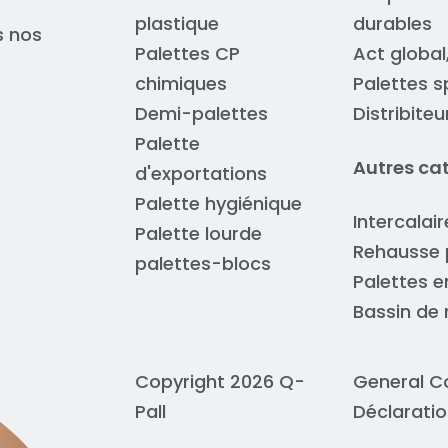
plastique
durables
s nos
Palettes CP
Act global
chimiques
Palettes s
Demi-palettes
Distribite
Palette
Autres ca
d'exportations
Palette hygiénique
Intercalai
Palette lourde
Rehausse 
palettes-blocs
Palettes e
Bassin de 
Copyright 2026 Q-
General C
Pall
Déclaratio