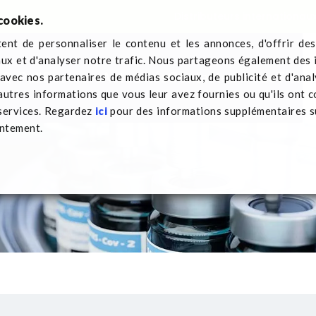
Distributeurs internationau
cookies.
nt de personnaliser le contenu et les annonces, d'offrir des
aux et d'analyser notre trafic. Nous partageons également des 
 Q-Pall
Secteurs
Actualités
Contactez-nous
Trans
e avec nos partenaires de médias sociaux, de publicité et d'ana
autres informations que vous leur avez fournies ou qu'ils ont c
 services. Regardez
ici
pour des informations supplémentaires su
entement.