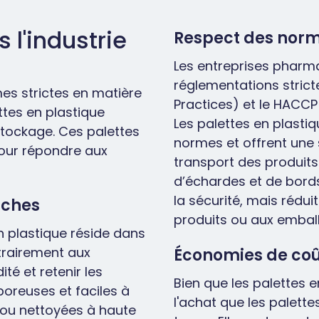
 l'industrie
Respect des norme
Les entreprises pharm
réglementations strict
es strictes en matière
Practices) et le HACCP 
ttes en plastique
Les palettes en plast
 stockage. Ces palettes
normes et offrent une 
our répondre aux
transport des produit
d’échardes et de bord
la sécurité, mais réd
nches
produits ou aux embal
n plastique réside dans
ntrairement aux
Économies de coût
té et retenir les
Bien que les palettes 
poreuses et faciles à
l'achat que les palette
es ou nettoyées à haute