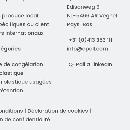
Edisonweg 9
, produce local
NL-5466 AR Veghel
pécifiques au client
Pays-Bas
urs internationaux
+31 (0)413 353 111
tégories
info@qpall.com
re de congélation
Q-Pall a
LinkedIn
plastique
n plastique usagées
rétention
onditions
|
Déclaration de cookies
|
n de confidentialité