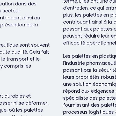
terme. Elles ont une d
lisation dans des
d'entretien, ce qui en
u secteur
plus, les palettes en p
ntribuent ainsi au
contribuant ainsi à la
 prévention de la
passant aux palettes e
peuvent réduire leur e
efficacité opérationnel
aceutique sont souvent
ute qualité. Cela fait
Les palettes en plast
le transport et le
l'industrie pharmaceutiq
y compris les
passant par la sécurit
leurs propriétés robust
une solution économiq
répond aux exigences é
nt durables et
spécialiste des palett
casser ni se déformer.
fournissant des palett
ue, où les palettes
processus logistiques 