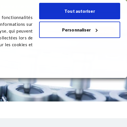
x
Salons internationaux
Transport du registre
Français
Tout autoriser
 fonctionnalités
informations sur
Personnaliser
Devis
port du registre
lyse, qui peuvent
ollectées lors de
r les cookies et