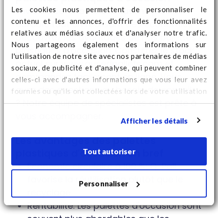
Les cookies nous permettent de personnaliser le
Envie de contribuer à un avenir plus
contenu et les annonces, d'offrir des fonctionnalités
durable tout en réalisant des économies ?
relatives aux médias sociaux et d'analyser notre trafic.
Découvrez les avantages de nos palettes
Nous partageons également des informations sur
plastiques d'occasion. Consultez le stock
l'utilisation de notre site avec nos partenaires de médias
actuel sur www.qusedpallets.com et
sociaux, de publicité et d'analyse, qui peuvent combiner
commandez facilement en ligne. Vous
celles-ci avec d'autres informations que vous leur avez
avez des questions ou besoin de conseils
fournies ou qu'ils ont collectées lors de votre utilisation
? Notre équipe de spécialistes est prête à
de leurs services. Regardez
ici
pour des informations
supplémentaires sur les cookies et pour modifier votre
vous accompagner.
Afficher les détails
consentement.
Les avantages des palettes
plastiques d'occasion en bref
Tout autoriser
Économie circulaire à 100 %: Q-Pall
favorise la réutilisation plutôt que le
Personnaliser
recyclage.
Rentabilité: Les palettes d'occasion sont