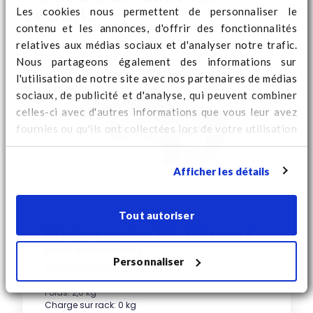
vedette
Les cookies nous permettent de personnaliser le
contenu et les annonces, d'offrir des fonctionnalités
relatives aux médias sociaux et d'analyser notre trafic.
Nous partageons également des informations sur
l'utilisation de notre site avec nos partenaires de médias
MEDIUM
sociaux, de publicité et d'analyse, qui peuvent combiner
celles-ci avec d'autres informations que vous leur avez
RECYCLED
fournies ou qu'ils ont collectées lors de votre utilisation
de leurs services. Regardez
ici
pour des informations
supplémentaires sur les cookies et pour modifier votre
Afficher les détails
consentement.
Tout autoriser
1/4 palette plastique 400 x 600 ouvert 4
pieds emboitables
Personnaliser
Dimensions: 600 x 400 mm
Hauteur: 155 mm
Poids: 2,0 kg
Charge sur rack: 0 kg