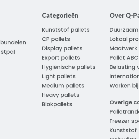
Categorieën
Over Q-Pa
Kunststof pallets
Duurzaam
CP pallets
Lokaal pr
 bundelen
Display pallets
Maatwerk 
estpal
Export pallets
Pallet ABC
Hygiënische pallets
Belasting 
Light pallets
Internatio
Medium pallets
Werken bij
Heavy pallets
Overige c
Blokpallets
Palletrand
Freezer sp
Kunststof 