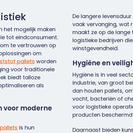
istiek
De langere levensduur 
vaak vervanging, wat r
 in het mogelijk maken
maakt ze op de lange 
ie tot eindconsument.
logistieke bedrijven d
 om te vertrouwen op
winstgevendheid.
 oplossingen om
ststof pallets
worden
Hygiëne en veilig
ng voor traditionele
Hygiëne is in veel sec
ek biedt talloze
industrie, van groot be
ptimaliseren als
dan houten pallets, om
vocht, bacteriën of ch
voor logistieke operat
en voor moderne
producten beschermd 
pallets
is hun
Daarnaast bieden kuns