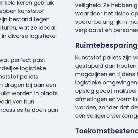
nkele keren gebruik
veiligheid. Ze hebben 
ebben kunststof
waardoor het risico op
 zijn bestand tegen
vooral belangrijk in 
turen, wat ze ideaal
verplaatst en personee
in diverse logistieke
Ruimtebesparing
Kunststof pallets zijn 
 wat perfect past
gestapeld dan houten p
elijke logistieke
magazijnen en tijdens t
ststof pallets
logistieke omgevingen
n dragen bij aan een
opslag geoptimaliseer
uikt worden in plaats
afmetingen en vorm ku
edrijven hun
worden, zonder dat de 
oncessies te doen aan
een veiligere werkomg
Toekomstbestendi