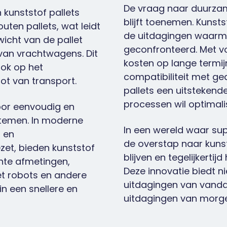
De vraag naar duurzame
n kunststof pallets
blijft toenemen. Kuns
outen pallets, wat leidt
de uitdagingen waarme
icht van de pallet
geconfronteerd. Met vo
van vrachtwagens. Dit
kosten op lange termijn
ook op het
compatibiliteit met ge
t van transport.
pallets een uitstekende 
processen wil optimali
oor eenvoudig en
temen. In moderne
In een wereld waar su
 en
de overstap naar kunst
et, bieden kunststof
blijven en tegelijkerti
nte afmetingen,
Deze innovatie biedt ni
et robots en andere
uitdagingen van vanda
n een snellere en
uitdagingen van morg