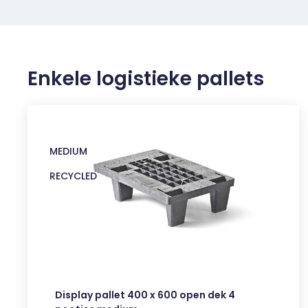
Enkele logistieke pallets
MEDIUM
RECYCLED
Display pallet 400 x 600 open dek 4