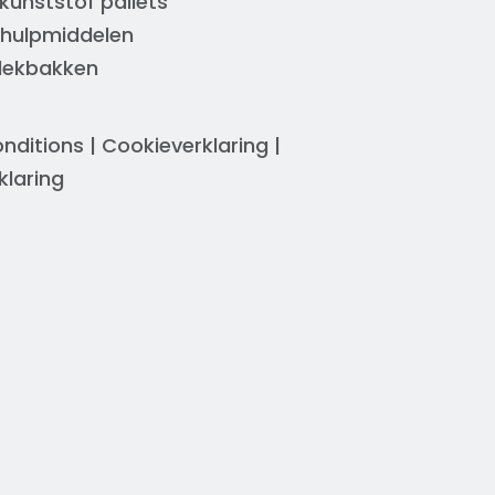
kunststof pallets
 hulpmiddelen
 lekbakken
nditions
|
Cookieverklaring
|
klaring