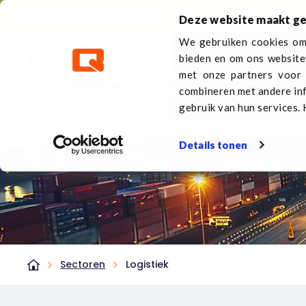
Bel ons op
+31 (0)413 353 111
Deze website maakt ge
We gebruiken cookies om 
bieden en om ons website
Kunststof pallets
Ove
met onze partners voor 
combineren met andere inf
gebruik van hun services. 
Details tonen
Sectoren
Logistiek