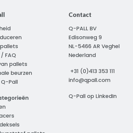
ll
Contact
heid
Q-PALL BV
oduceren
Edisonweg 9
pallets
NL-5466 AR Veghel
 / FAQ
Nederland
van pallets
+31 (0)413 353 111
nale beurzen
info@qpall.com
 Q-Pall
Q-Pall op
LinkedIn
ategorieën
en
acers
deksels