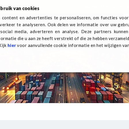
Beurzen
Internationale
bruik van cookies
content en advertenties te personaliseren, om functies voor
verkeer te analyseren. Ook delen we informatie over uw gebru
r Q-Pall
Sectoren
Nieuws
Contact
Transport aan
social media, adverteren en analyse. Deze partners kunne
ormatie die u aan ze heeft verstrekt of die ze hebben verzamel
Kijk
hier
voor aanvullende cookie informatie en het wijzigen va