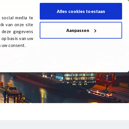
 dealers
Transport aanmelden
Vacatures
Nederlands
Alles cookies toestaan
 social media te
ik van onze site
Aanpassen
Offerte
melden
Vacatures
n deze gegevens
d op basis van uw
n uw consent.