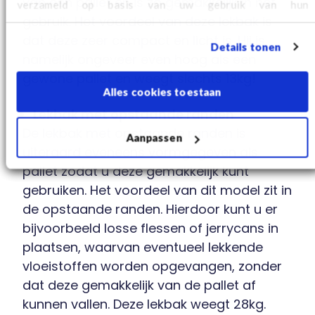
van een pallet en is zo gemakkelijk in het
verzameld op basis van uw gebruik van hun
gebruik. Het voordeel van deze lekbak is
services. Kijk
hier
voor aanvullende cookie informatie en
het wijzigen van uw consent.
dat deze zeer compact en licht is. Hij is
Details tonen
namelijk ongeveer even hoog als een
gewone pallet en weegt slechts 13kg!
Alles cookies toestaan
Lekbak met opstaande randen
De lekbak met opstaande randen is
Aanpassen
uiteraard eveneens vormgegeven als
pallet zodat u deze gemakkelijk kunt
gebruiken. Het voordeel van dit model zit in
de opstaande randen. Hierdoor kunt u er
bijvoorbeeld losse flessen of jerrycans in
plaatsen, waarvan eventueel lekkende
vloeistoffen worden opgevangen, zonder
dat deze gemakkelijk van de pallet af
kunnen vallen. Deze lekbak weegt 28kg.