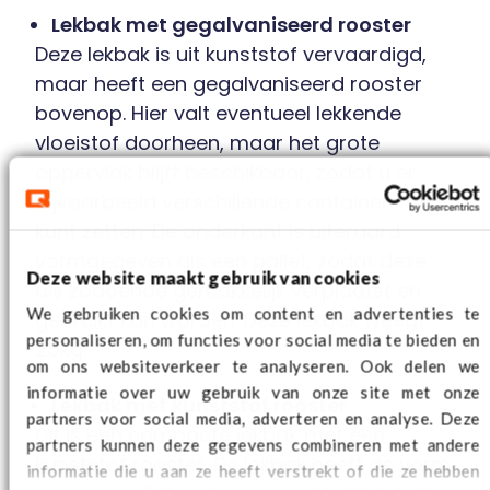
Lekbak met gegalvaniseerd rooster
Deze lekbak is uit kunststof vervaardigd,
maar heeft een gegalvaniseerd rooster
bovenop. Hier valt eventueel lekkende
vloeistof doorheen, maar het grote
oppervlak blijft beschikbaar, zodat u er
bijvoorbeeld verschillende containers op
kunt zetten. De onderkant is uiteraard
vormgegeven als een pallet, zodat deze
Deze website maakt gebruik van cookies
als zodoende gemakkelijk verplaatst en
We gebruiken cookies om content en advertenties te
gebruikt kan worden. Deze lekbak weegt
personaliseren, om functies voor social media te bieden en
25kg.
om ons websiteverkeer te analyseren. Ook delen we
informatie over uw gebruik van onze site met onze
Lekbak met kunststof rooster
partners voor social media, adverteren en analyse. Deze
Dit is een compacte lekbak met een
partners kunnen deze gegevens combineren met andere
kunststof rooster. De lekbak heeft de vorm
informatie die u aan ze heeft verstrekt of die ze hebben