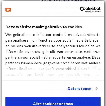
meestal een
voordelig en
gebruiksvriendelijk
alternatief voor houten
pallets
. Veel mensen
associëren kunststof
Deze website maakt gebruik van cookies
echter per definitie met
We gebruiken cookies om content en advertenties te
milieuvervuiling. Uit
personaliseren, om functies voor social media te bieden
onderzoek blijkt echter dat
en om ons websiteverkeer te analyseren. Ook delen we
deze pallets over het
informatie over uw gebruik van onze site met onze
partners voor social media, adverteren en analyse. Deze
algemeen niet slechter, en
partners kunnen deze gegevens combineren met andere
vaak zelfs beter zijn voor
informatie die u aan ze heeft verstrekt of die ze hebben
het milieu, dan houten
verzameld op basis van uw gebruik van hun
pallets. Veel van de nieuwe
services. Kijk
hier
voor aanvullende cookie informatie
Q-Pall
kunststof pallets
en het wijzigen van uw consent.
Details tonen
worden namelijk gemaakt
van gerecycled materiaal.
Het produceren van deze
Alles cookies toestaan