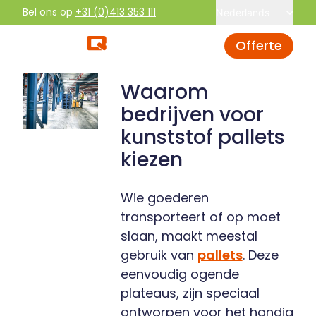
Bel ons op
+31 (0)413 353 111
Nederlands
Offerte
Waarom
bedrijven voor
kunststof pallets
kiezen
Wie goederen
transporteert of op moet
slaan, maakt meestal
gebruik van
pallets
. Deze
eenvoudig ogende
plateaus, zijn speciaal
ontworpen voor het handig