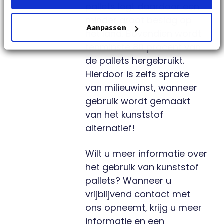
pallets legt daardoor een
minder groot beslag op
Aanpassen
het land. Bovendien wordt
tenminste 80 procent van
de pallets hergebruikt.
Hierdoor is zelfs sprake
van milieuwinst, wanneer
gebruik wordt gemaakt
van het kunststof
alternatief!
Wilt u meer informatie over
het gebruik van
kunststof
pallets? Wanneer u
vrijblijvend
contact
met
ons opneemt, krijg u meer
informatie en een