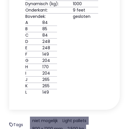
Dynamisch (kg):
1000
Onderkant:
9 feet
Bovendek:
gesloten
A
84
B
85
C
84
D
248
E
248
F
149
G
204
H
170
I
204
J
265
K
265
L
149
niet mogelijk
Light pallets
Tags
800 x 1200 mm
2.500 kg