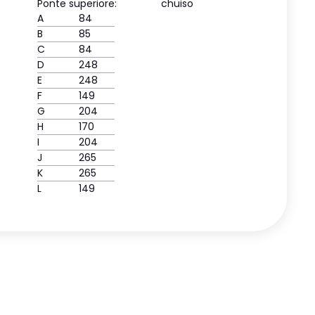
Ponte superiore:
chuiso
A
84
B
85
C
84
D
248
E
248
F
149
G
204
H
170
I
204
J
265
K
265
L
149