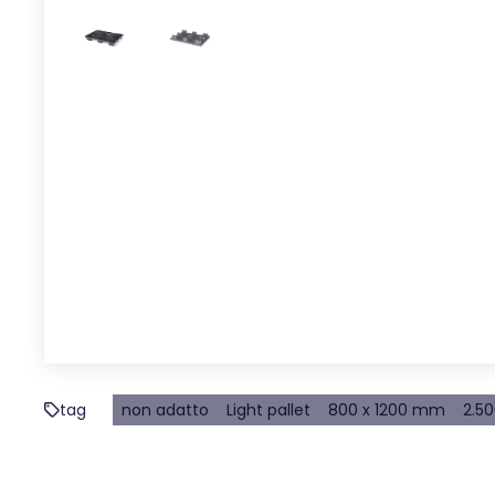
tag
non adatto
Light pallet
800 x 1200 mm
2.50