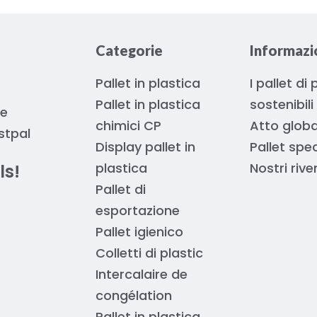
Categorie
Informazio
Pallet in plastica
I pallet di
Pallet in plastica
sostenibili
 e
chimici CP
Atto globa
stpal
Display pallet in
Pallet spec
plastica
Nostri rive
ls!
Pallet di
esportazione
Pallet igienico
Colletti di plastic
Intercalaire de
congélation
Pallet in plastica