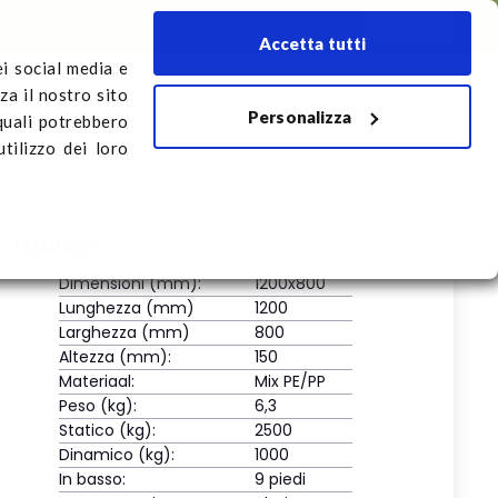
i
Registra il trasporto
Rivenditori internazionali
Italiano
Accetta tutti
ei social media e
za il nostro sito
Personalizza
rto
 quali potrebbero
tilizzo dei loro
Proprietà
Dimensioni (mm):
1200x800
Lunghezza (mm)
1200
Larghezza (mm)
800
Altezza (mm):
150
Materiaal:
Mix PE/PP
Peso (kg):
6,3
Statico (kg):
2500
Dinamico (kg):
1000
In basso:
9 piedi