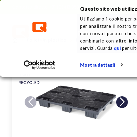
Contatto diretto
+31 (0)413 353 111
Questo sito web utilizz
Utilizziamo i cookie per p
per analizzare il nostro t
Pallets in plastica
Su 
con i nostri partner che s
Pallets in plastica
1200 x 800 mm
Pallet in
combinarle con altre inf
servizi. Guarda
qui
per ult
Mostra dettagli
LIGHT
RECYCLED