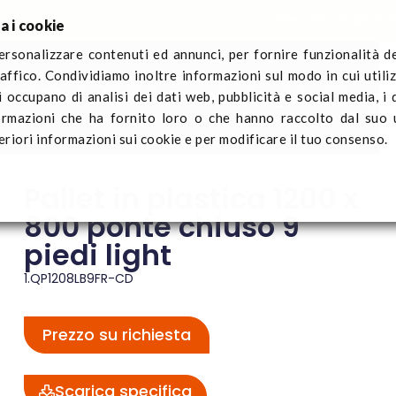
Fiere internazional
a i cookie
ersonalizzare contenuti ed annunci, per fornire funzionalità d
raffico. Condividiamo inoltre informazioni sul modo in cui utiliz
Q-Pall
Settori
Notizie
Contattaci
Registra il traspo
i occupano di analisi dei dati web, pubblicità e social media, i
 plastica 1200 x 800 ponte chiuso 9 piedi light
ormazioni che ha fornito loro o che hanno raccolto dal suo u
eriori informazioni sui cookie e per modificare il tuo consenso.
Pallet in plastica 1200 x
800 ponte chiuso 9
piedi light
1.QP1208LB9FR-CD
Prezzo su richiesta
Scarica specifica