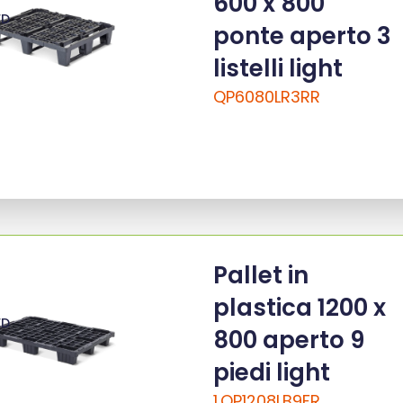
600 x 800
ED
ponte aperto 3
listelli light
QP6080LR3RR
Pallet in
plastica 1200 x
ED
800 aperto 9
piedi light
1.QP1208LB9FR