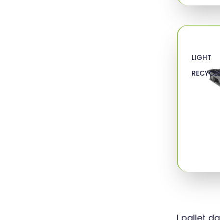
LIGHT
RECYCL
I pallet d