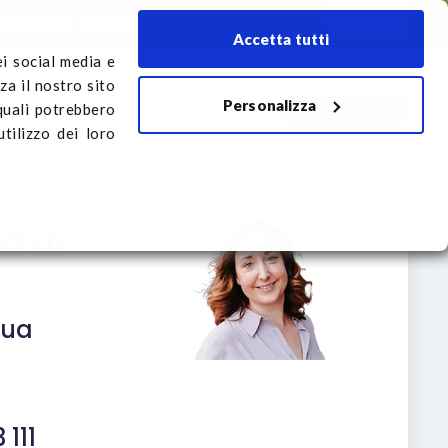
i
Registra il trasporto
Rivenditori internazionali
Italiano
Accetta tutti
ei social media e
za il nostro sito
Personalizza
Preventivo
rto
 quali potrebbero
tilizzo dei loro
o di
tua
 111