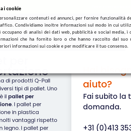
Fiere internazional
a i cookie
ersonalizzare contenuti ed annunci, per fornire funzionalità d
raffico. Condividiamo inoltre informazioni sul modo in cui utiliz
Q-Pall
Settori
Notizie
Contattaci
Registra il traspo
i occupano di analisi dei dati web, pubblicità e social media, i
ormazioni che ha fornito loro o che hanno raccolto dal suo u
eriori informazioni sui cookie e per modificare il tuo consenso.
et per
Hai bisogn
ortazione
 di prodotti Q-Pall
aiuto?
versi tipi di pallet. Uno
Fai subito la 
è il
pallet per
ione
. I pallet per
domanda.
one in plastica
olti vantaggi rispetto
+31 (0)413 353
in legno. I pallet per