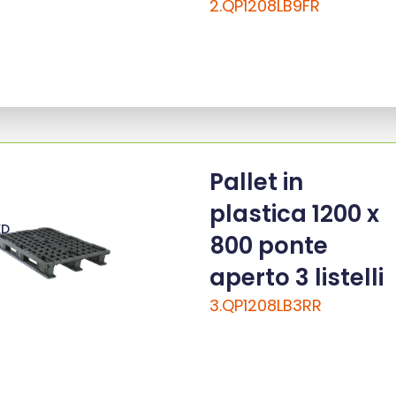
2.QP1208LB9FR
Pallet in
plastica 1200 x
ED
800 ponte
aperto 3 listelli
3.QP1208LB3RR