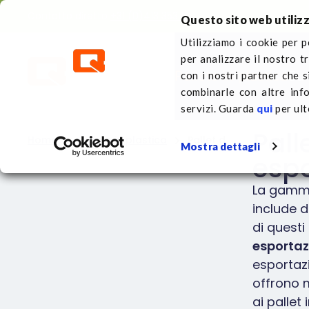
Contatto diretto
+31 (0)413 353 111
Questo sito web utilizz
Utilizziamo i cookie per p
per analizzare il nostro t
Pallets in plastica
Su 
con i nostri partner che s
combinarle con altre inf
servizi. Guarda
qui
per ult
Pall
Home
Pallets in plastica
Pallet di esportazione
Mostra dettagli
esp
La gamma
include di
di questi 
esportaz
esportazi
offrono m
ai pallet 