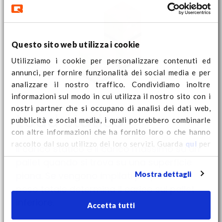
Questo sito web utilizza i cookie
Utilizziamo i cookie per personalizzare contenuti ed
annunci, per fornire funzionalità dei social media e per
analizzare il nostro traffico. Condividiamo inoltre
informazioni sul modo in cui utilizza il nostro sito con i
nostri partner che si occupano di analisi dei dati web,
Load statico
pubblicità e social media, i quali potrebbero combinarle
con altre informazioni che ha fornito loro o che hanno
raccolto dal suo utilizzo dei loro servizi. Guarda
qui
per
Il carico statico è il carico massimo su un
ulteriori informazioni sui cookie e per modificare il tuo
pallet quando si trova su una superficie
consenso.
Mostra dettagli
piana. Se vengono impilati più pallet, il
peso totale determina il carico sul pallet
inferiore.
Accetta tutti