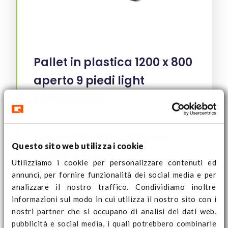
Pallet in plastica 1200 x 800
aperto 9 piedi light
1.QP1208LB9FR
Dimensioni: 1200 x 800 mm
Questo sito web utilizza i cookie
Altezza: 150 mm
Utilizziamo i cookie per personalizzare contenuti ed
Peso: 5,1 kg
annunci, per fornire funzionalità dei social media e per
Portata o rack: 0 kg
analizzare il nostro traffico. Condividiamo inoltre
informazioni sul modo in cui utilizza il nostro sito con i
nostri partner che si occupano di analisi dei dati web,
pubblicità e social media, i quali potrebbero combinarle