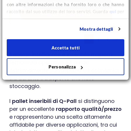
Visualizza il prodotto
con altre informazioni che ha fornito loro o che hanno
raccolto dal suo utilizzo dei loro servizi. Guarda
qui
per
Prezzo su richiesta
ulteriori informazioni sui cookie e per modificare il tuo
consenso.
Mostra dettagli
1
2
3
Accetta tutti
Il design intelligente e inseribile migliora
l'efficienza operativa e li rende
Personalizza
estremamente salvaspazio ed economici,
sia durante il trasporto che nello
stoccaggio.
I
pallet inseribili di Q-Pall
si distinguono
per un eccellente
rapporto qualità/prezzo
e rappresentano una scelta altamente
affidabile per diverse applicazioni, tra cui