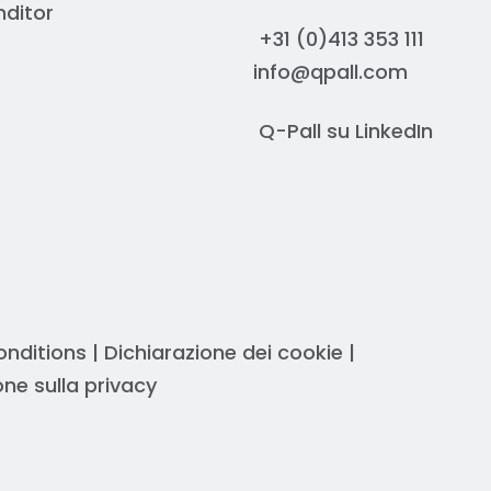
nditor
+31 (0)413 353 111
r verificare le esatte tolleranze
info@qpall.com
mo questo aspetto producendo in
più sedi
ce in costi di trasporto inferiori e in
Q-Pall su
LinkedIn
eciso del prezzo, incluso il trasporto
onditions
|
Dichiarazione dei cookie
|
one sulla privacy