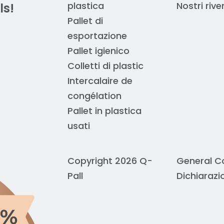
o pesantemente sul prezzo finale.
plastica
Nostri rive
ls!
tri trasportatori o gru da magazzino?
Contattateci
pe
Pallet di
ante e un onere ambientale. Q-Pall riduce al mini
esportazione
vicina al vostro indirizzo di consegna. Ciò si tradu
Pallet igienico
Colletti di plastic
Intercalaire de
uazione?
Richiedete un preventivo
per un calcolo pr
congélation
Pallet in plastica
usati
Copyright 2026 Q-
General C
Pall
Dichiarazi