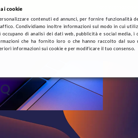
Fiere internazional
a i cookie
ersonalizzare contenuti ed annunci, per fornire funzionalità d
raffico. Condividiamo inoltre informazioni sul modo in cui utiliz
Q-Pall
Settori
Notizie
Contattaci
Registra il traspo
i occupano di analisi dei dati web, pubblicità e social media, i
ormazioni che ha fornito loro o che hanno raccolto dal suo u
eriori informazioni sui cookie e per modificare il tuo consenso.
AQ