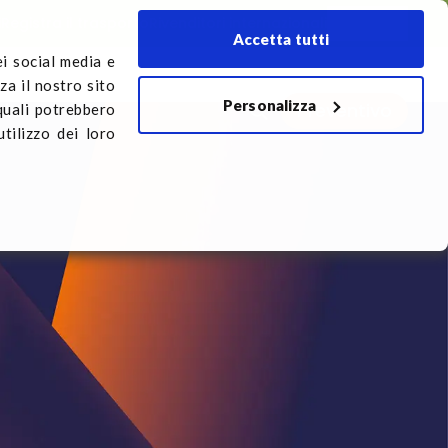
i
Registra il trasporto
Rivenditori internazionali
Italiano
Accetta tutti
ei social media e
za il nostro sito
Personalizza
Preventivo
rto
 quali potrebbero
tilizzo dei loro