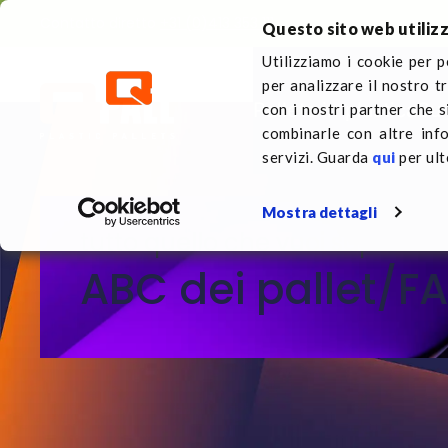
Contatto diretto
+31 (0)413 353 111
Questo sito web utilizz
Utilizziamo i cookie per p
per analizzare il nostro t
Pallets in plastica
Su 
con i nostri partner che s
combinarle con altre inf
servizi. Guarda
qui
per ult
Mostra dettagli
tutto quello che vuoi sapere
ABC dei pallet/F