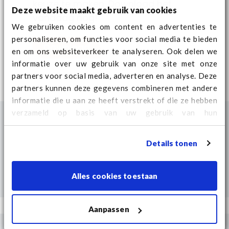
keuze te maken. Download het
Deze website maakt gebruik van cookies
vandaag nog!
We gebruiken cookies om content en advertenties te
personaliseren, om functies voor social media te bieden
Download
en om ons websiteverkeer te analyseren. Ook delen we
informatie over uw gebruik van onze site met onze
partners voor social media, adverteren en analyse. Deze
partners kunnen deze gegevens combineren met andere
informatie die u aan ze heeft verstrekt of die ze hebben
verzameld op basis van uw gebruik van hun
services. Kijk
hier
voor aanvullende cookie informatie
en het wijzigen van uw consent.
Details tonen
Alles cookies toestaan
Aanpassen