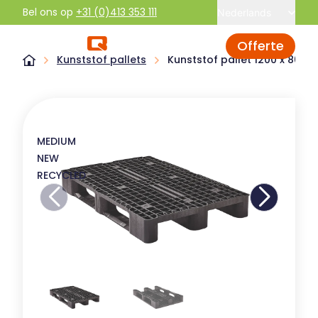
Bel ons op
+31 (0)413 353 111
Nederlands
Offerte
Kunststof pallets
Kunststof pallet 1200 x 800
MEDIUM
NEW
RECYCLED