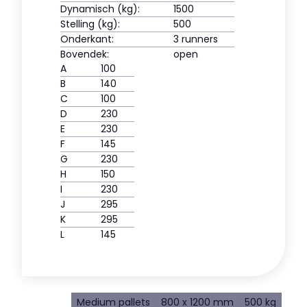
Dynamisch (kg):
1500
Stelling (kg):
500
Onderkant:
3 runners
Bovendek:
open
A
100
B
140
C
100
D
230
E
230
F
145
G
230
H
150
I
230
J
295
K
295
L
145
Medium pallets
800 x 1200 mm
500 kg