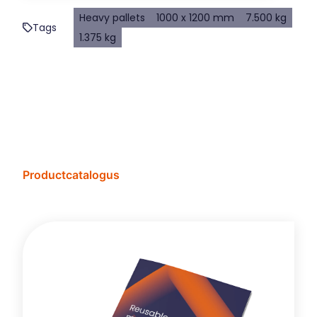
Heavy pallets
1000 x 1200 mm
7.500 kg
Tags
1.375 kg
Productcatalogus