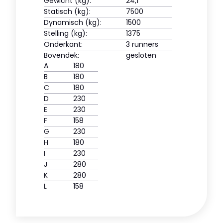
Gewicht (kg):
24,1
Statisch (kg):
7500
Dynamisch (kg):
1500
Stelling (kg):
1375
Onderkant:
3 runners
Bovendek:
gesloten
A
180
B
180
C
180
D
230
E
230
F
158
G
230
H
180
I
230
J
280
K
280
L
158