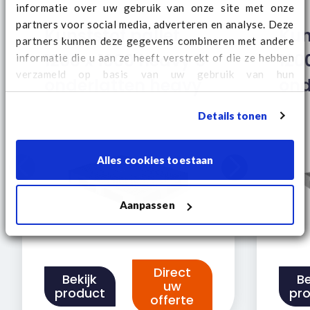
informatie over uw gebruik van onze site met onze
partners voor social media, adverteren en analyse. Deze
Kunststof pallet
Kun
partners kunnen deze gegevens combineren met andere
1200 x 1000 heavy 5
120
informatie die u aan ze heeft verstrekt of die ze hebben
verzameld op basis van uw gebruik van hun
onderlatten heavy
ond
services. Kijk
hier
voor aanvullende cookie informatie
en het wijzigen van uw consent.
Details tonen
Alles cookies toestaan
Aanpassen
Direct
Bekijk
Be
uw
product
pr
offerte