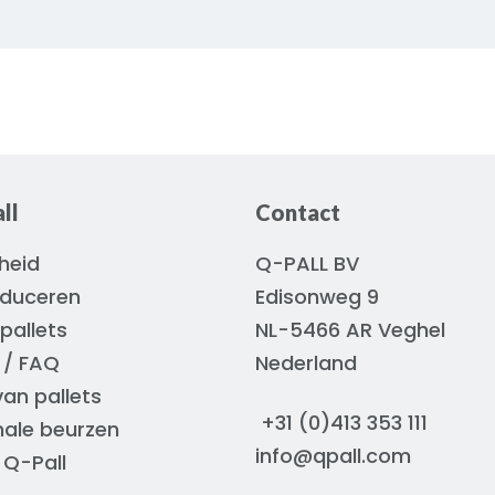
ll
Contact
heid
Q-PALL BV
oduceren
Edisonweg 9
pallets
NL-5466 AR Veghel
 / FAQ
Nederland
van pallets
+31 (0)413 353 111
nale beurzen
info@qpall.com
 Q-Pall