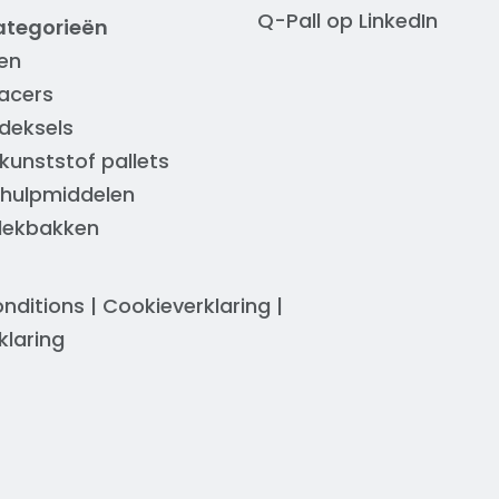
Q-Pall op
LinkedIn
ategorieën
en
acers
deksels
kunststof pallets
 hulpmiddelen
 lekbakken
nditions
|
Cookieverklaring
|
klaring