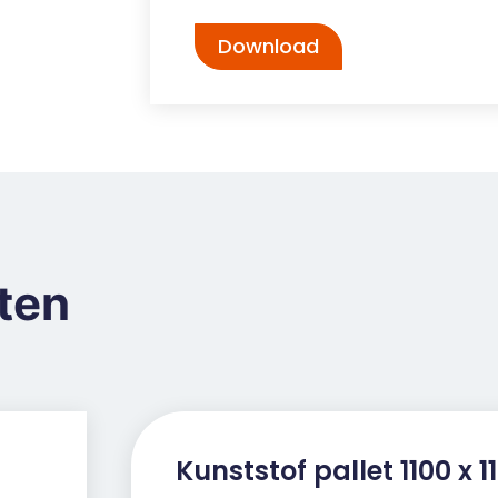
ze
Download
led
zaam
is hij
ten
Kunststof pallet 1100 x 