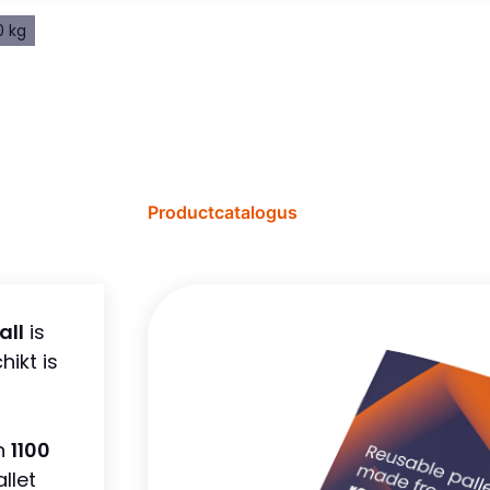
0 kg
Productcatalogus
all
is
ikt is
an
1100
llet