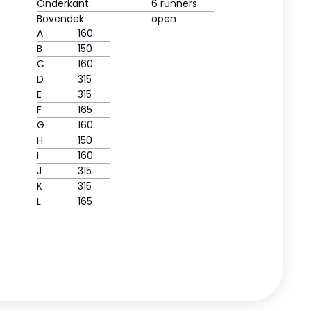
Onderkant:
6 runners
Bovendek:
open
A
160
B
150
C
160
D
315
E
315
F
165
G
160
H
150
I
160
J
315
K
315
L
165