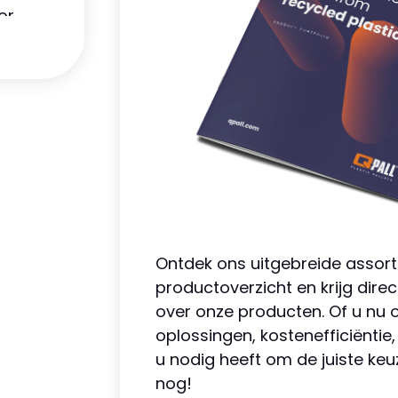
or
5 mm
gen
 Voor
orgt
Ontdek ons uitgebreide assor
extra
productoverzicht en krijg dire
over onze producten. Of u nu
 en
oplossingen, kostenefficiëntie, 
u nodig heeft om de juiste k
 een
nog!
kg
en