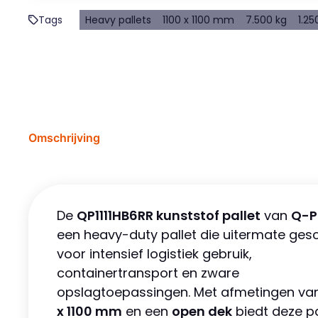
Tags
Heavy pallets
1100 x 1100 mm
7.500 kg
1.25
Omschrijving
De
QP1111HB6RR kunststof pallet
van
Q-P
een heavy-duty pallet die uitermate gesch
voor intensief logistiek gebruik,
containertransport en zware
opslagtoepassingen. Met afmetingen v
x 1100 mm
en een
open dek
biedt deze pa