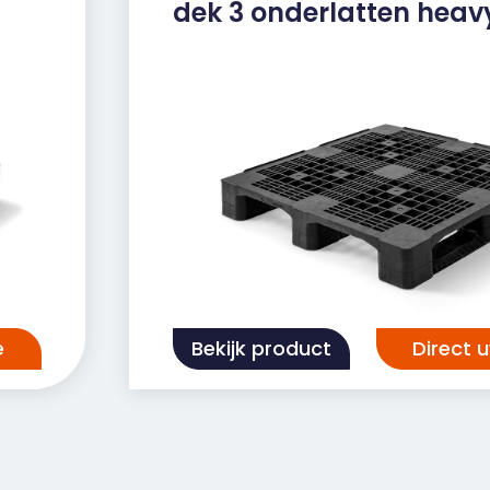
dek 3 onderlatten heav
:
n
en
e
Bekijk product
Direct 
ware