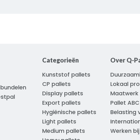
ters of
en
timale
ort
Categorieën
Over Q-Pa
Kunststof pallets
Duurzaam
CP pallets
Lokaal pr
 bundelen
Display pallets
Maatwerk 
estpal
Export pallets
Pallet ABC
Hygiënische pallets
Belasting 
Light pallets
Internatio
Medium pallets
Werken bij