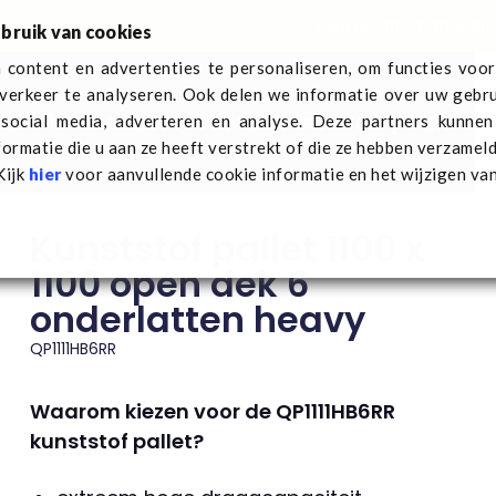
Beurzen
Internationale
bruik van cookies
content en advertenties te personaliseren, om functies voor
verkeer te analyseren. Ook delen we informatie over uw gebru
r Q-Pall
Sectoren
Nieuws
Contact
Transport aan
social media, adverteren en analyse. Deze partners kunne
 pallet 1100 x 1100 open dek 6 onderlatten heavy
ormatie die u aan ze heeft verstrekt of die ze hebben verzamel
Kijk
hier
voor aanvullende cookie informatie en het wijzigen va
Kunststof pallet 1100 x
1100 open dek 6
onderlatten heavy
QP1111HB6RR
Waarom kiezen voor de QP1111HB6RR
kunststof pallet?