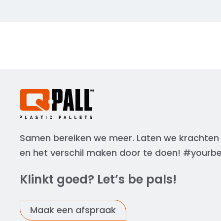
gerecycled kunststof
hygiënisch & veilig: geen spijkers, splin
vochtopname
geschikt voor stellinggebruik:
draagvermogen tot 1250 kg in stelling
ontworpen voor containervervoer: op
afmetingen voor internationaal transp
Samen bereiken we meer. Laten we krachten
en het verschil maken door te doen! #yourb
Klinkt goed? Let’s be pals!
Maak een afspraak