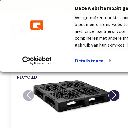
Bel ons op
+31 (0)413 353 111
Deze website maakt ge
We gebruiken cookies om 
bieden en om ons website
Kunststof pallets
Ove
met onze partners voor 
Kunststof pallets
1100 x 1100 mm
Kunststof
combineren met andere inf
gebruik van hun services. 
Details tonen
HEAVY
RECYCLED