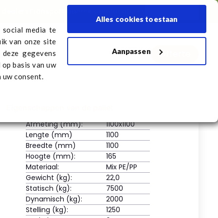
 dealers
Transport aanmelden
Vacatures
Nederlands
Alles cookies toestaan
 social media te
ik van onze site
Aanpassen
Offerte
melden
Vacatures
n deze gegevens
d op basis van uw
n uw consent.
Eigenschappen van de pallet
Afmeting (mm):
1100x1100
Lengte (mm)
1100
Breedte (mm)
1100
Hoogte (mm):
165
Materiaal:
Mix PE/PP
Gewicht (kg):
22,0
Statisch (kg):
7500
Dynamisch (kg):
2000
Stelling (kg):
1250