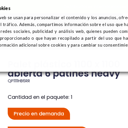
Distribuidores internacionales
okies
web se usan para personalizar el contenido y los anuncios, ofr
el tráfico. Además, compartimos información sobre el uso que h
bre Q-Pall
Sectores
Noticias
Contáctanos
Registra
redes sociales, publicidad y análisis web, quienes pueden com
stico 1100 x 1100 abierta 6 patines heavy
 proporcionado o que hayan recopilado a partir del uso que h
ormación adicional sobre cookies y para cambiar su consentimie
Palet plástico 1100 x 1100
abierta 6 patines heavy
QP1111HB6RR
Cantidad en el paquete: 1
Precio en demanda