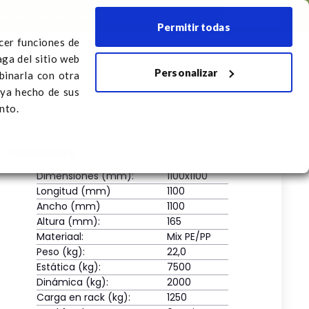
Ferias internacionales
Registrar el transporte
Español
Permitir todas
ecer funciones de
aga del sitio web
Personalizar
r el transporte
binarla con otra
aya hecho de sus
nto.
Propiedades
Dimensiones (mm):
1100x1100
Longitud (mm)
1100
Ancho (mm)
1100
Altura (mm):
165
Materiaal:
Mix PE/PP
Peso (kg):
22,0
Estática (kg):
7500
Dinámica (kg):
2000
Carga en rack (kg):
1250