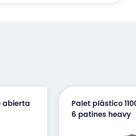
0 abierta
Palet plástico 110
6 patines heavy