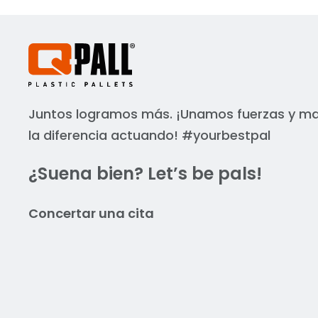
ontworpen voor containervervoer: op
afmetingen voor internationaal transp
Juntos logramos más. ¡Unamos fuerzas y 
la diferencia actuando! #yourbestpal
¿Suena bien? Let’s be pals!
Concertar una cita