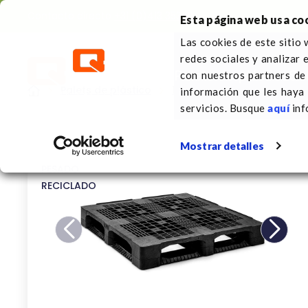
Contacto directo
+31 (0)413 353 111
Esta página web usa co
Las cookies de este sitio 
redes sociales y analizar 
Palets de plástico
So
con nuestros partners de 
Palets de plástico
1100 x 1100 mm
Palet plá
información que les haya
servicios. Busque
aquí
inf
Mostrar detalles
PESADO
RECICLADO