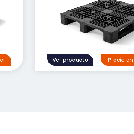
:
n
en
da
Ver producto
Precio e
ware
ters of
en