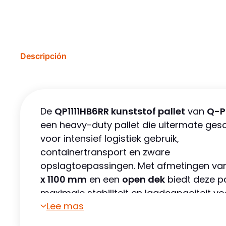
Descripción
De
QP1111HB6RR kunststof pallet
van
Q-P
een heavy-duty pallet die uitermate gesch
voor intensief logistiek gebruik,
containertransport en zware
opslagtoepassingen. Met afmetingen v
x 1100 mm
en een
open dek
biedt deze pa
maximale stabiliteit en laadcapaciteit vo
Lee mas
zware industriële toepassingen.