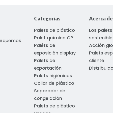
timale
ort
Categorías
Acerca de
Palets de plástico
Los palets
Palet químico CP
sostenible
marquemos
Paléts de
Acción glo
exposición display
Palets esp
Palets de
cliente
exportación
Distribuid
Palets higiénicos
Collar de plástico
Separador de
congelación
Palets de plástico