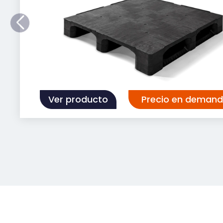
standaard met 5 mm opstaande rand
voorkomt verschuiven van lading
ook zonder rand verkrijgbaar: voor ee
vlakke ladingplaats
6 robuuste onderlatten: optimale
belastingverdeling en extra stabiliteit
open dek: ideaal voor zware ladingen 
Ver producto
Precio en deman
ventilatie tijdens transport
heavy-duty ontwerp: geschikt voor z
industriële toepassingen
milieuvriendelijk: vervaardigd uit 100%
gerecycled kunststof
hygiënisch & veilig: geen spijkers, splin
vochtopname
geschikt voor stellinggebruik:
draagvermogen tot 1250 kg in stelling