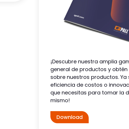
5 mm
gen
 Voor
orgt
¡Descubre nuestra amplia gam
extra
general de productos y obtén
sobre nuestros productos. Ya 
 en
eficiencia de costos o innovac
que necesitas para tomar la d
 een
mismo!
kg
en
ze
Download