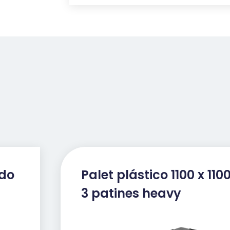
led
zaam
is hij
ado
Palet plástico 1100 x 110
3 patines heavy