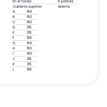
En el fondo:
6 patines
Cubierta superior:
abierta
A
160
B
150
C
160
D
315
E
315
F
165
G
160
H
150
I
160
J
315
K
315
L
165