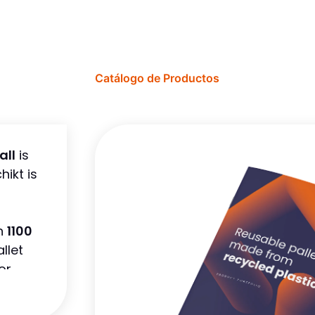
Catálogo de Productos
all
is
ikt is
an
1100
llet
or