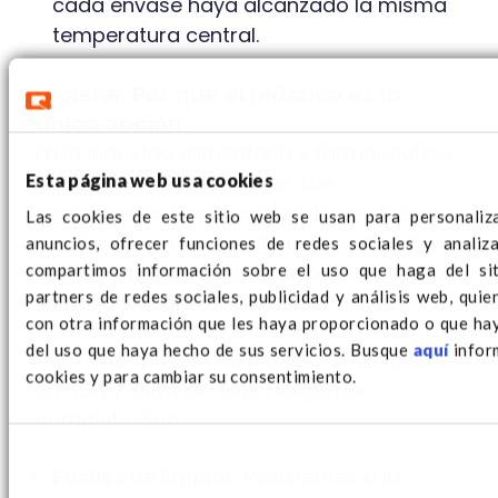
cada envase haya alcanzado la misma
temperatura central.
Higiene: Por qué el plástico es la
única opción
En la industria alimentaria y farmacéutica,
la higiene es innegociable. Los
Esta página web usa cookies
separadores tradicionales de madera o
Las cookies de este sitio web se usan para personaliz
cartón son un factor de riesgo; absorben
anuncios, ofrecer funciones de redes sociales y analiza
humedad y forman un caldo de cultivo
compartimos información sobre el uso que haga del si
partners de redes sociales, publicidad y análisis web, qui
ideal para mohos y bacterias.
con otra información que les haya proporcionado o que hay
del uso que haya hecho de sus servicios. Busque
aquí
infor
Nuestros spacers de plástico (fabricados
cookies y para cambiar su consentimiento.
en HDPE) eliminan este riesgo por
completo. Son:
Fáciles de limpiar:
Resistentes a la