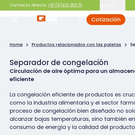
Contacto directo
+31 (0)413 353 111
Español
Cotización
Home
Productos relacionados con las paletas
S
Separador de congelación
Circulación de aire óptima para un almacena
eficiente
La congelación eficiente de productos es cruc
como la industria alimentaria y el sector farm
proceso de congelación bien diseñado no sol
alcanzar bajas temperaturas, sino también en 
consumo de energía y la calidad del producto