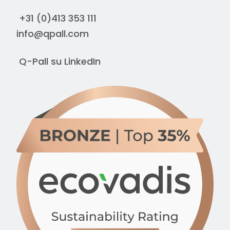
¿Desea profundizar en nuestra
El palet descansa solo sobre los
+31 (0)413 353 111
estrategia de sostenibilidad? Lea
largueros exteriores.
info@qpall.com
todo sobre nuestra visión del
reciclaje y la reducción en nuestros
Q-Pall su
LinkedIn
Orange Values.