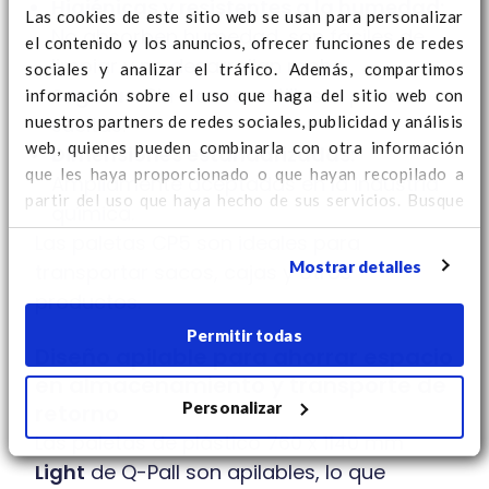
Higiénicas y resistentes a la humedad:
Las cookies de este sitio web se usan para personalizar
No absorben humedad, son fáciles de
el contenido y los anuncios, ofrecer funciones de redes
limpiar y no desarrollan moho.
sociales y analizar el tráfico. Además, compartimos
Seguras:
Sin clavos, astillas ni piezas
información sobre el uso que haga del sitio web con
nuestros partners de redes sociales, publicidad y análisis
sueltas.
web, quienes pueden combinarla con otra información
Dimensiones estandarizadas:
que les haya proporcionado o que hayan recopilado a
Ampliamente aceptadas en la industria
partir del uso que haya hecho de sus servicios. Busque
química.
aquí
información adicional sobre cookies y para cambiar
Las paletas CP5 son ideales para
su consentimiento.
Mostrar detalles
transportar sacos, cajas y otros
productos.
Permitir todas
Diseño apilable para ahorrar espacio
en almacenamiento y transporte de
Personalizar
retorno
Las paletas de plástico 760 x 1140 mm
Light
de Q-Pall son apilables, lo que