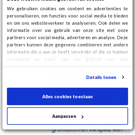
minimaliseren. Er
zijn
Environmental Product
We gebruiken cookies om content en advertenties te
personaliseren, om functies voor social media te bieden
Declaration
en om ons websiteverkeer te analyseren. Ook delen we
(EPD) documenten
informatie over uw gebruik van onze site met onze
beschikbaar voor alle
partners voor social media, adverteren en analyse. Deze
typen kunststof pallets.
partners kunnen deze gegevens combineren met andere
informatie die u aan ze heeft verstrekt of die ze hebben
Hergebruiken is
verzameld op basis van uw gebruik van hun
duurzaam
services. Kijk
hier
voor aanvullende cookie informatie
Als MVO een belangrijk
en het wijzigen van uw consent.
Details tonen
onderdeel is in uw
bedrijfsvoering, kunt u
kiezen voor
gebruikte
Alles cookies toestaan
kunststof pallets
. Door
pallets her te gebruiken
Aanpassen
worden er zo min mogelijk
grondstoffen verspild; een