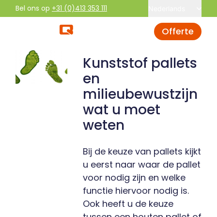
Bel ons op
+31 (0)413 353 111
Nederlands
Offerte
Kunststof pallets
en
milieubewustzijn
wat u moet
weten
Bij de keuze van pallets kijkt
u eerst naar waar de pallet
voor nodig zijn en welke
functie hiervoor nodig is.
Ook heeft u de keuze
tussen een houten pallet of