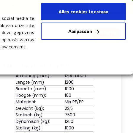
 dealers
Transport aanmelden
Vacatures
Nederlands
Alles cookies toestaan
 social media te
ik van onze site
Aanpassen
Offerte
melden
Vacatures
n deze gegevens
d op basis van uw
n uw consent.
Eigenschappen van de pallet
Afmeting (mm):
1200 x1000
Lengte (mm)
1200
Breedte (mm)
1000
Hoogte (mm):
160
Materiaal:
Mix PE/PP
Gewicht (kg):
22,5
Statisch (kg):
7500
Dynamisch (kg):
1250
Stelling (kg):
1000