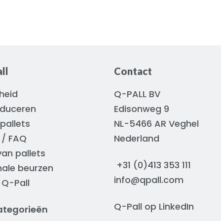
ll
Contact
heid
Q-PALL BV
oduceren
Edisonweg 9
pallets
NL-5466 AR Veghel
 / FAQ
Nederland
van pallets
+31 (0)413 353 111
nale beurzen
info@qpall.com
 Q-Pall
Q-Pall op
LinkedIn
ategorieën