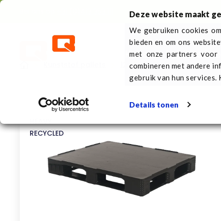
Bel ons op
+31 (0)413 353 111
Deze website maakt ge
We gebruiken cookies om 
bieden en om ons website
Kunststof pallets
Ove
met onze partners voor 
Kunststof pallets
1200 x 1000 mm
Kunststo
combineren met andere inf
gebruik van hun services. 
Details tonen
HEAVY
RECYCLED