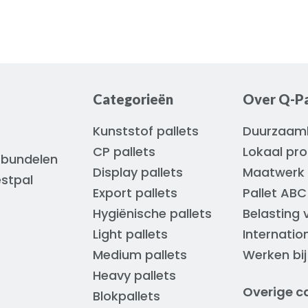
Categorieën
Over Q-Pa
Kunststof pallets
Duurzaam
CP pallets
Lokaal pr
 bundelen
Display pallets
Maatwerk 
estpal
Export pallets
Pallet ABC
Hygiënische pallets
Belasting 
Light pallets
Internatio
Medium pallets
Werken bij
Heavy pallets
Overige c
Blokpallets