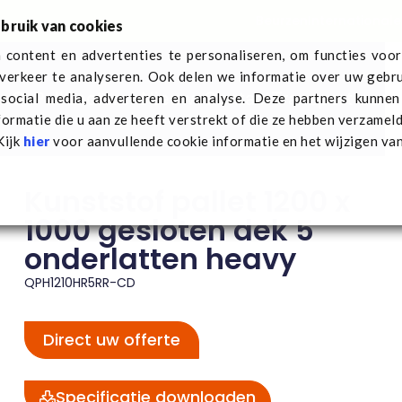
Beurzen
Internationale
bruik van cookies
content en advertenties te personaliseren, om functies voor
verkeer te analyseren. Ook delen we informatie over uw gebru
r Q-Pall
Sectoren
Nieuws
Contact
Transport aan
social media, adverteren en analyse. Deze partners kunne
f pallet 1200 x 1000 gesloten dek 5 onderlatten heavy
ormatie die u aan ze heeft verstrekt of die ze hebben verzamel
Kijk
hier
voor aanvullende cookie informatie en het wijzigen va
Kunststof pallet 1200 x
1000 gesloten dek 5
onderlatten heavy
QPH1210HR5RR-CD
Direct uw offerte
Specificatie downloaden