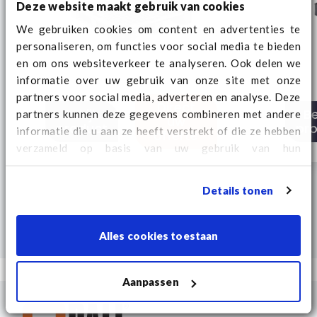
Deze website maakt gebruik van cookies
We gebruiken cookies om content en advertenties te
personaliseren, om functies voor social media te bieden
en om ons websiteverkeer te analyseren. Ook delen we
informatie over uw gebruik van onze site met onze
partners voor social media, adverteren en analyse. Deze
Direct
Bekijk
Be
partners kunnen deze gegevens combineren met andere
uw
product
pr
informatie die u aan ze heeft verstrekt of die ze hebben
offerte
verzameld op basis van uw gebruik van hun
services. Kijk
hier
voor aanvullende cookie informatie
en het wijzigen van uw consent.
Details tonen
Alles cookies toestaan
Aanpassen