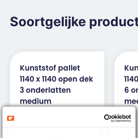
Soortgelijke produc
Kunststof pallet
Kun
1140 x 1140 open dek
114
3 onderlatten
6 o
medium
me