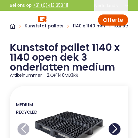
Bel ons op
+31 (0)413 353 111
Nederlands
Offerte
Kunststof pallets
1140 x 1140 mm
Kunststof 
Kunststof pallet 1140 x
1140 open dek 3
onderlatten medium
Artikelnummer
2.QP1140MB3RR
MEDIUM
RECYCLED