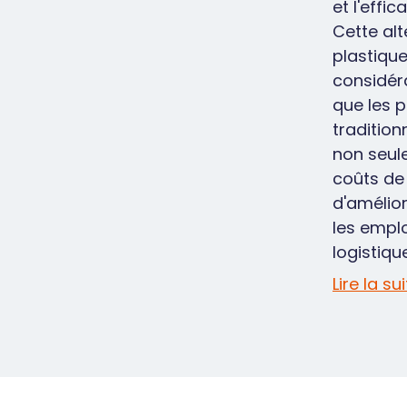
et l'effic
Cette alt
plastiqu
considér
que les p
tradition
non seul
coûts de
d'amélio
les empl
logistique
Lire la su