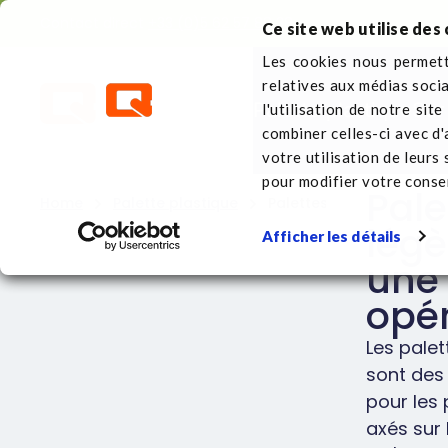
Contact direct
+33 (0)5 62 57 88 38
Ce site web utilise des 
Les cookies nous permette
relatives aux médias soci
Palette plastique
Sur
l'utilisation de notre sit
combiner celles-ci avec d'
votre utilisation de leurs
pour modifier votre cons
Pale
Home
Palette plastique
Palettes légères
légè
Afficher les détails
une 
opér
Les pale
sont des
pour les 
axés sur 