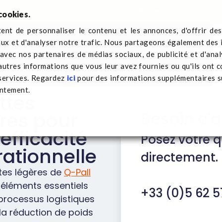
Distributeurs internationau
cookies.
nt de personnaliser le contenu et les annonces, d'offrir des
aux et d'analyser notre trafic. Nous partageons également des 
 Q-Pall
Secteurs
Actualités
Contactez-nous
Trans
e avec nos partenaires de médias sociaux, de publicité et d'ana
autres informations que vous leur avez fournies ou qu'ils ont c
 services. Regardez
ici
pour des informations supplémentaires su
entement.
ttes
Besoin d'a
res pour
efficacité
Posez votre 
ationnelle
directement.
ttes légères de
Q-Pall
 éléments essentiels
+33 (0)5 62 5
processus logistiques
la réduction de poids