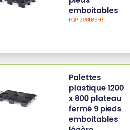
pieds
emboitables
1.QP1208LB9FR
Palettes
plastique 1200
ED
x 800 plateau
fermé 9 pieds
emboitables
légère