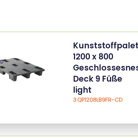
Kunststoffpale
1200 x 800
ED
Geschlossesne
Deck 9 Füße
light
3.QP1208LB9FR-CD