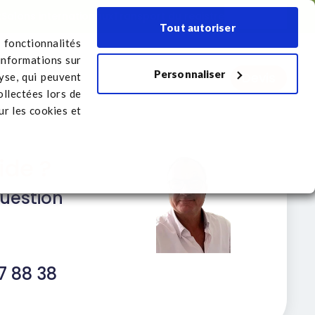
x
Salons internationaux
Transport du registre
Français
Tout autoriser
 fonctionnalités
informations sur
Personnaliser
Devis
port du registre
lyse, qui peuvent
ollectées lors de
r les cookies et
ide ?
question
7 88 38