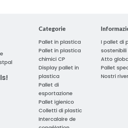
Categorie
Informazio
Pallet in plastica
I pallet di
Pallet in plastica
sostenibili
 e
chimici CP
Atto globa
stpal
Display pallet in
Pallet spec
plastica
Nostri rive
ls!
Pallet di
esportazione
Pallet igienico
Colletti di plastic
Intercalaire de
congélation