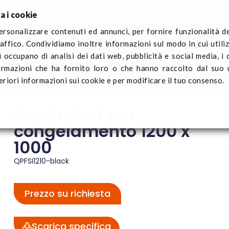
Fiere internazional
a i cookie
ersonalizzare contenuti ed annunci, per fornire funzionalità d
raffico. Condividiamo inoltre informazioni sul modo in cui utiliz
Q-Pall
Settori
Notizie
Contattaci
Registra il traspo
i occupano di analisi dei dati web, pubblicità e social media, i
ngélation
Separatori per congelamento 1200 x 1000
ormazioni che ha fornito loro o che hanno raccolto dal suo u
eriori informazioni sui cookie e per modificare il tuo consenso.
Separatori per
congelamento 1200 x
1000
QPFSI1210-black
Prezzo su richiesta
Scarica specifica