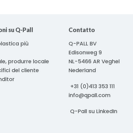
ni su Q-Pall
Contatto
 plastica più
Q-PALL BV
Edisonweg 9
le, produrre locale
NL-5466 AR Veghel
ifici del cliente
Nederland
nditor
+31 (0)413 353 111
info@qpall.com
Q-Pall su
LinkedIn