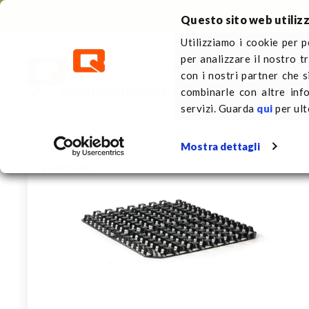
Contatto diretto
+31 (0)413 353 111
Questo sito web utilizz
Utilizziamo i cookie per p
per analizzare il nostro t
Pallets in plastica
Su 
con i nostri partner che s
Prodotti correlati al pallet
Intercalaire de co
combinarle con altre inf
servizi. Guarda
qui
per ult
Mostra dettagli
RECYCLED