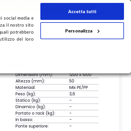
i
Registra il trasporto
Rivenditori internazionali
Italiano
Accetta tutti
ei social media e
za il nostro sito
Personalizza
rto
 quali potrebbero
tilizzo dei loro
Proprietà
Dimensioni (mm):
1200 x 1000
Altezza (mm):
50
Materiaal:
Mix PE/PP
Peso (kg):
3,6
Statico (kg):
-
Dinamico (kg):
-
Portato o rack (kg):
-
In basso:
-
Ponte superiore:
-