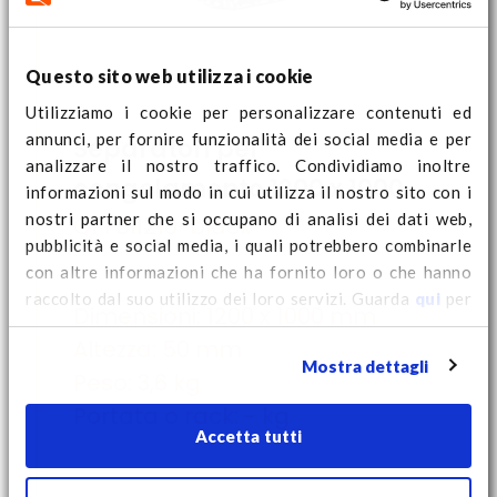
Questo sito web utilizza i cookie
Utilizziamo i cookie per personalizzare contenuti ed
annunci, per fornire funzionalità dei social media e per
Separatori per
analizzare il nostro traffico. Condividiamo inoltre
congelamento 1200 x 1000
informazioni sul modo in cui utilizza il nostro sito con i
nostri partner che si occupano di analisi dei dati web,
QPFSI1210-black
pubblicità e social media, i quali potrebbero combinarle
con altre informazioni che ha fornito loro o che hanno
raccolto dal suo utilizzo dei loro servizi. Guarda
qui
per
Dimensioni: 1200 x 1000 mm
ulteriori informazioni sui cookie e per modificare il tuo
Altezza: 50 mm
consenso.
Mostra dettagli
Peso: 3,6 kg
Portata o rack: - kg
Accetta tutti