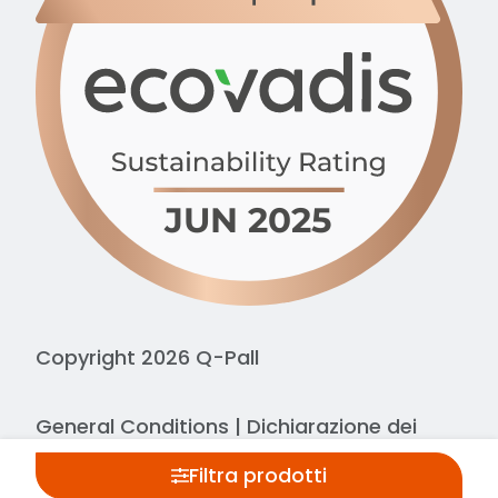
massima rigidità, questa
variante è superiore per
l'accatastamento intensivo a
blocchi.
Avete dubbi su quale struttura di
fondo sia adatta al vostro sistema
di magazzino?
Contattateci
;
saremo lieti di consigliarvi la
configurazione corretta.
Copyright 2026 Q-Pall
General Conditions
|
Dichiarazione dei
cookie
|
Dichiarazione sulla privacy
Filtra prodotti