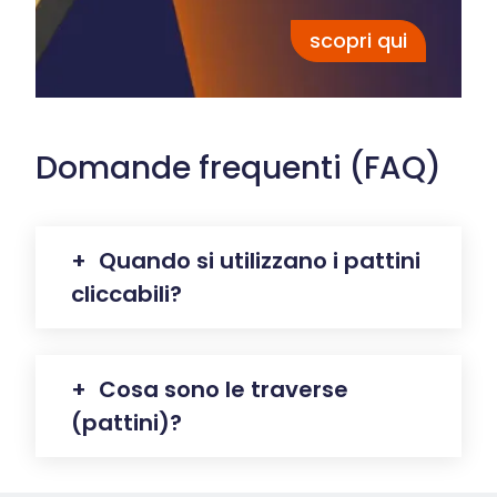
scopri qui
Domande frequenti (FAQ)
Quando si utilizzano i pattini
cliccabili?
Le traverse a scatto sono pattini
Cosa sono le traverse
smontabili sviluppati
(pattini)?
appositamente per la nostra
Serie
Light Q-Pall
. Trasformano un pallet
leggero e inseribile in un pallet con