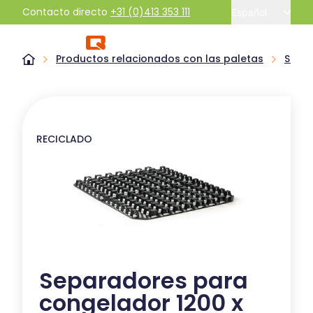
Contacto directo
+31 (0)413 353 111
Español
Productos relacionados con las paletas
Sepa
RECICLADO
Separadores para
congelador 1200 x