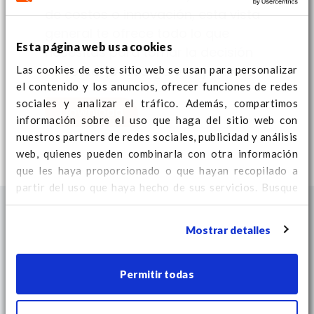
de costos o innovación, esta vista
general te ofrece todo lo que
Esta página web usa cookies
necesitas para tomar la decisión
Las cookies de este sitio web se usan para personalizar
correcta. ¡Descárgalo hoy mismo!
el contenido y los anuncios, ofrecer funciones de redes
sociales y analizar el tráfico. Además, compartimos
Download
información sobre el uso que haga del sitio web con
nuestros partners de redes sociales, publicidad y análisis
web, quienes pueden combinarla con otra información
que les haya proporcionado o que hayan recopilado a
partir del uso que haya hecho de sus servicios. Busque
aquí
información adicional sobre cookies y para cambiar
su consentimiento.
Mostrar detalles
Permitir todas