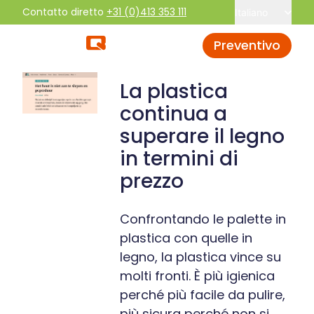
Contatto diretto
+31 (0)413 353 111
Italiano
Preventivo
La plastica
continua a
superare il legno
in termini di
prezzo
Confrontando le palette in
plastica con quelle in
legno, la plastica vince su
molti fronti. È più igienica
perché più facile da pulire,
più sicura perché non si