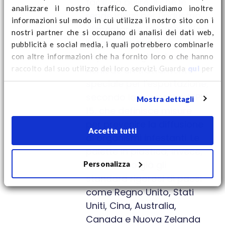
facili da pulire, il che le
analizzare il nostro traffico. Condividiamo inoltre
rende ideali per l'industria
informazioni sul modo in cui utilizza il nostro sito con i
alimentare e farmaceutica.
nostri partner che si occupano di analisi dei dati web,
Il legno, invece, può
pubblicità e social media, i quali potrebbero combinarle
ospitare funghi e batteri e
con altre informazioni che ha fornito loro o che hanno
raccolto dal suo utilizzo dei loro servizi. Guarda
qui
per
richiede un trattamento
ulteriori informazioni sui cookie e per modificare il tuo
speciale per l'esportazione,
consenso.
secondo la normativa ISPM
Mostra dettagli
15, che definisce misure
per prevenire la diffusione
Accetta tutti
di organismi infestanti. Le
palette in plastica, invece,
Personalizza
soddisfano già gli
standard rigorosi di paesi
come Regno Unito, Stati
Uniti, Cina, Australia,
Canada e Nuova Zelanda