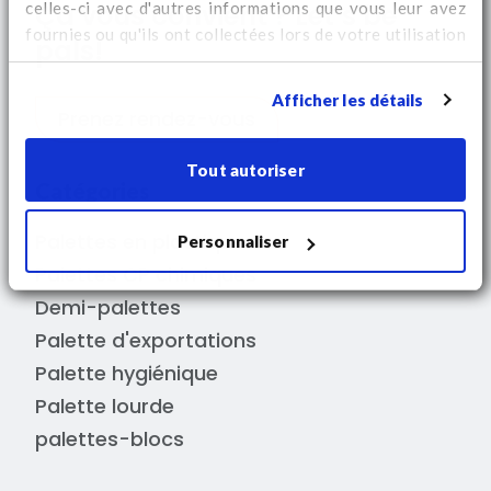
celles-ci avec d'autres informations que vous leur avez
Ça vous convient ? Let’s be
fournies ou qu'ils ont collectées lors de votre utilisation
pals!
de leurs services. Regardez
ici
pour des informations
supplémentaires sur les cookies et pour modifier votre
Afficher les détails
consentement.
Prenez rendez-vous
Tout autoriser
Catégories
Palettes en plastique
Personnaliser
Palettes CP chimiques
Demi-palettes
Palette d'exportations
Palette hygiénique
Palette lourde
palettes-blocs