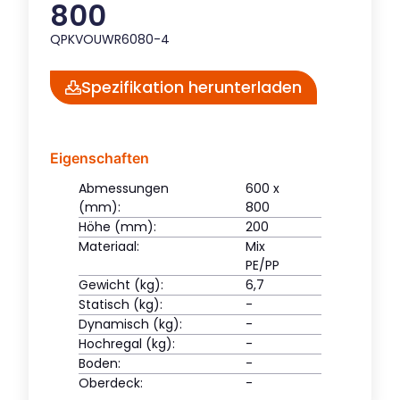
800
QPKVOUWR6080-4
Spezifikation herunterladen
Eigenschaften
Abmessungen
600 x
(mm):
800
Höhe (mm):
200
Materiaal:
Mix
PE/PP
Gewicht (kg):
6,7
Statisch (kg):
-
Dynamisch (kg):
-
Hochregal (kg):
-
Boden:
-
Oberdeck:
-