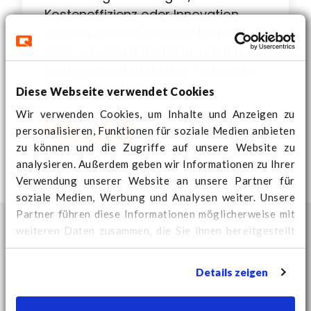
Kosteneffizienz oder Innovation
suchen, dieser Überblick bietet
alles, was Sie benötigen, um die
richtige Wahl zu treffen. Laden Sie
es noch heute herunter!
Diese Webseite verwendet Cookies
Wir verwenden Cookies, um Inhalte und Anzeigen zu
Download
personalisieren, Funktionen für soziale Medien anbieten
zu können und die Zugriffe auf unsere Website zu
analysieren. Außerdem geben wir Informationen zu Ihrer
Verwendung unserer Website an unsere Partner für
soziale Medien, Werbung und Analysen weiter. Unsere
Partner führen diese Informationen möglicherweise mit
weiteren Daten zusammen, die Sie ihnen bereitgestellt
haben oder die sie im Rahmen Ihrer Nutzung der Dienste
gesammelt haben.
Hier
finden Sie weitere Cookie-
Details zeigen
Informationen und können Ihre Zustimmung ändern.