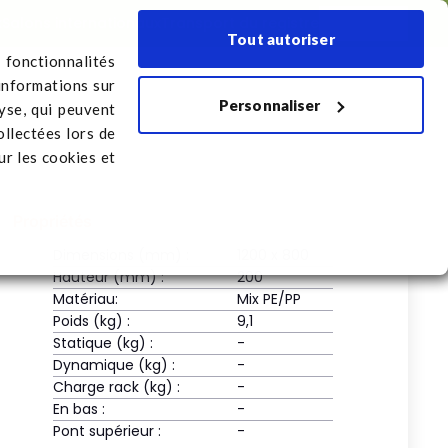
x
Salons internationaux
Transport du registre
Français
Tout autoriser
 fonctionnalités
informations sur
Personnaliser
port du registre
lyse, qui peuvent
ollectées lors de
r les cookies et
Propriétés
Dimensions (mm) :
1200 x 800
Hauteur (mm) :
200
Matériau:
Mix PE/PP
Poids (kg) :
9,1
Statique (kg) :
-
Dynamique (kg) :
-
Charge rack (kg) :
-
En bas :
-
Pont supérieur :
-