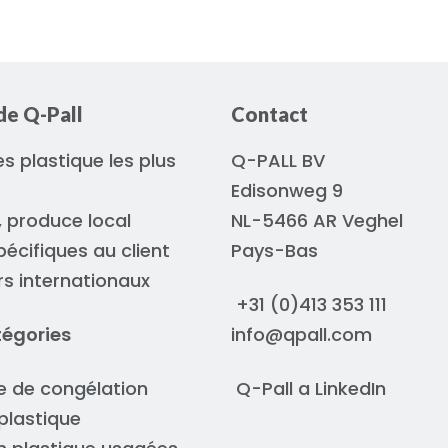
de Q-Pall
Contact
es plastique les plus
Q-PALL BV
Edisonweg 9
, produce local
NL-5466 AR Veghel
pécifiques au client
Pays-Bas
urs internationaux
+31 (0)413 353 111
tégories
info@qpall.com
re de congélation
Q-Pall a
LinkedIn
plastique