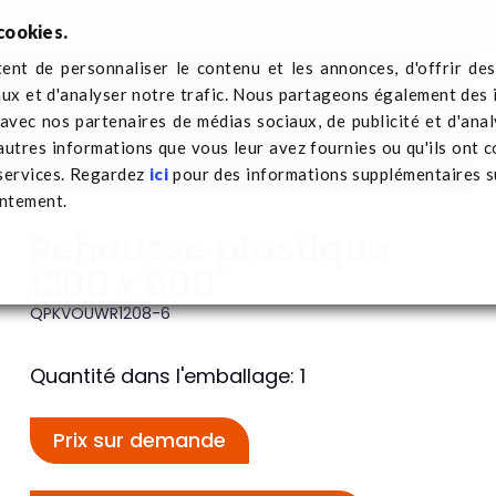
Distributeurs internationau
cookies.
nt de personnaliser le contenu et les annonces, d'offrir des
aux et d'analyser notre trafic. Nous partageons également des 
 Q-Pall
Secteurs
Actualités
Contactez-nous
Trans
e avec nos partenaires de médias sociaux, de publicité et d'ana
autres informations que vous leur avez fournies ou qu'ils ont c
 services. Regardez
ici
pour des informations supplémentaires su
entement.
Rehausse plastique
1200 x 800
QPKVOUWR1208-6
Quantité dans l'emballage: 1
Prix sur demande