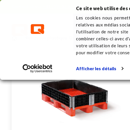
Contact direct
+33 (0)5 62 57 88 38
Ce site web utilise des 
Les cookies nous permette
relatives aux médias soci
Palette plastique
Sur
l'utilisation de notre sit
Rehausse plastique 1200 x 800
combiner celles-ci avec d'
votre utilisation de leurs
pour modifier votre cons
Afficher les détails