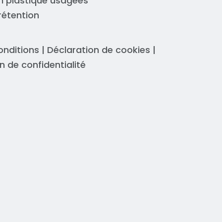
n plastique usagées
rétention
onditions
|
Déclaration de cookies
|
n de confidentialité