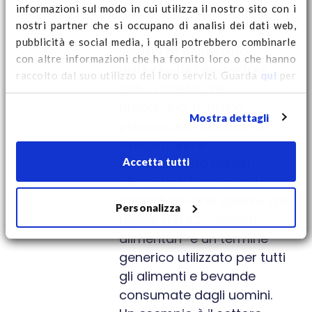
informazioni sul modo in cui utilizza il nostro sito con i
nostri partner che si occupano di analisi dei dati web,
pubblicità e social media, i quali potrebbero combinarle
Il pallet H1 è utilizzato
con altre informazioni che ha fornito loro o che hanno
nell’industria alimentare
raccolto dal suo utilizzo dei loro servizi. Guarda
qui
per
dalle società che
ulteriori informazioni sui cookie e per modificare il tuo
preparano, trattano,
consenso.
Mostra dettagli
processano, imballano,
trasportano e
distribuiscono generi
Accetta tutti
alimentari. Tutte queste
società devono aderire alle
Personalizza
regole HACCP. “Generi
alimentari” è un termine
generico utilizzato per tutti
gli alimenti e bevande
consumate dagli uomini.