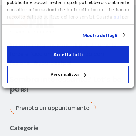
pubblicità e social media, i quali potrebbero combinarle
con altre informazioni che ha fornito loro o che hanno
raccolto dal suo utilizzo dei loro servizi. Guarda
qui
per
ulteriori informazioni sui cookie e per modificare il tuo
consenso.
Mostra dettagli
Insieme raggiungiamo di più. Uniamo le
forze e facciamo la differenza con
Accetta tutti
l'azione! #yourbestpal
Personalizza
Sembra interessante? Let’s be
pals!
Prenota un appuntamento
Categorie