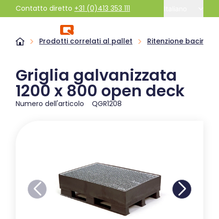
Contatto diretto
+31 (0)413 353 111
Italiano
Prodotti correlati al pallet
Ritenzione bacino
Griglia galvanizzata
1200 x 800 open deck
Numero dell'articolo
QGR1208