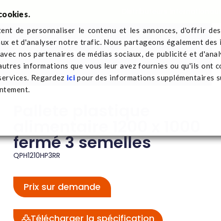
Distributeurs internationau
cookies.
nt de personnaliser le contenu et les annonces, d'offrir des
aux et d'analyser notre trafic. Nous partageons également des 
 Q-Pall
Secteurs
Actualités
Contactez-nous
Trans
e avec nos partenaires de médias sociaux, de publicité et d'ana
plastique alimentaire 1200 x 1000 fermé 3 semelles
autres informations que vous leur avez fournies ou qu'ils ont c
 services. Regardez
ici
pour des informations supplémentaires su
entement.
Pallete plastique
alimentaire 1200 x 1000
fermé 3 semelles
QPH1210HP3RR
Prix sur demande
Télécharger la spécification