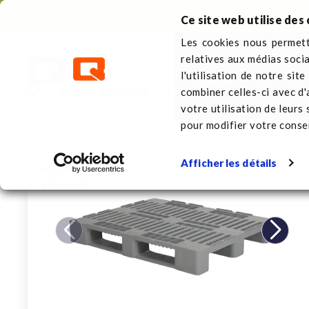
Contact direct
+33 (0)5 62 57 88 38
Ce site web utilise des 
Les cookies nous permette
relatives aux médias soci
Palette plastique
Sur
l'utilisation de notre sit
Palette plastique
1200 x 1000 mm
Pallete 
combiner celles-ci avec d'
votre utilisation de leurs
pour modifier votre cons
Afficher les détails
HEAVY
RECYCLED