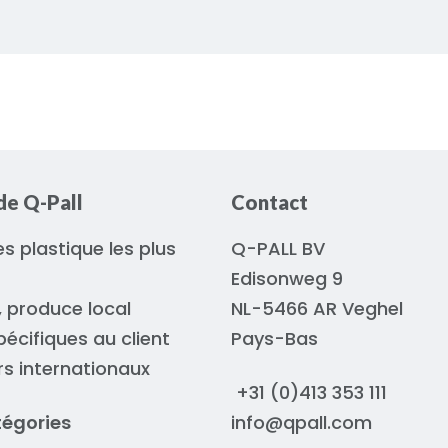
de Q-Pall
Contact
es plastique les plus
Q-PALL BV
Edisonweg 9
, produce local
NL-5466 AR Veghel
pécifiques au client
Pays-Bas
urs internationaux
+31 (0)413 353 111
tégories
info@qpall.com