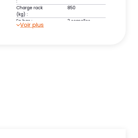
:
Charge rack
850
(kg) :
En bas :
3 semelles
Voir plus
Pont supérieur :
open - 7mm
rim