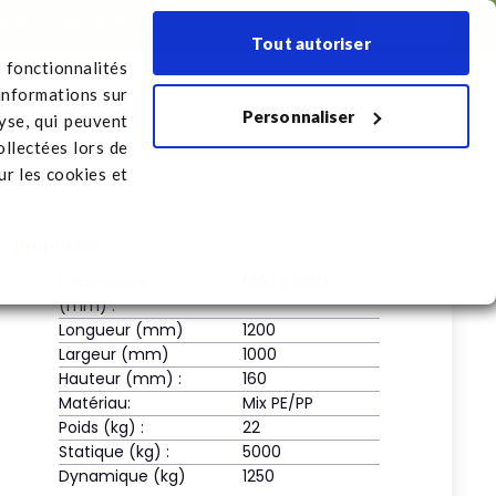
x
Salons internationaux
Transport du registre
Français
Tout autoriser
 fonctionnalités
informations sur
Personnaliser
port du registre
lyse, qui peuvent
ollectées lors de
r les cookies et
Propriétés
Dimensions
1200 x 1000
(mm) :
Longueur (mm)
1200
Largeur (mm)
1000
Hauteur (mm) :
160
Matériau:
Mix PE/PP
Poids (kg) :
22
Statique (kg) :
5000
Dynamique (kg)
1250