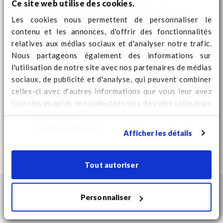
Ce site web utilise des cookies.
produits. Que vous recherchiez des
Les cookies nous permettent de personnaliser le
solutions durables, des économies
contenu et les annonces, d'offrir des fonctionnalités
de coûts ou de l'innovation, cette
relatives aux médias sociaux et d'analyser notre trafic.
présentation vous offre tout ce
Nous partageons également des informations sur
dont vous avez besoin pour faire le
l'utilisation de notre site avec nos partenaires de médias
bon choix. Téléchargez-la dès
sociaux, de publicité et d'analyse, qui peuvent combiner
celles-ci avec d'autres informations que vous leur avez
aujourd'hui !
fournies ou qu'ils ont collectées lors de votre utilisation
de leurs services. Regardez
ici
pour des informations
Download
supplémentaires sur les cookies et pour modifier votre
Afficher les détails
consentement.
Tout autoriser
Personnaliser