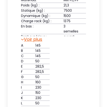
Matériau:
Mix PE/PP
Poids (kg) :
21,3
Statique (kg) :
7500
Dynamique (kg) :
1500
Charge rack (kg) :
1375
En bas :
3
semelles
Pont supérieur :
ouvert
Voir plus
A
145
B
145
C
145
D
50
E
282,5
F
282,5
G
50
H
160
I
230
J
150
K
230
L
50