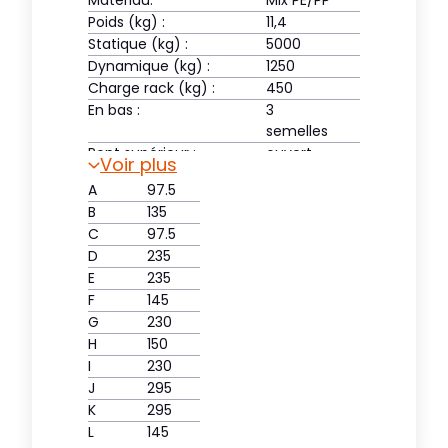
Matériau:
Mix PE/PP
Poids (kg) :
11,4
Statique (kg) :
5000
Dynamique (kg) :
1250
Charge rack (kg) :
450
En bas :
3
semelles
Pont supérieur :
ouvert
Voir plus
A
97.5
B
135
C
97.5
D
235
E
235
F
145
G
230
H
150
I
230
J
295
K
295
L
145