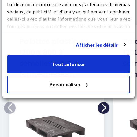
l'utilisation de notre site avec nos partenaires de médias
sociaux, de publicité et d'analyse, qui peuvent combiner
celles-ci avec d'autres informations que vous leur avez
fournies ou qu'ils ont collectées lors de votre utilisation
de leurs services. Regardez
ici
pour des informations
Palettes plastique
Pal
supplémentaires sur les cookies et pour modifier votre
Afficher les détails
consentement.
1200 x 800 3
120
semelles plateau
sem
Tout autoriser
fermé medium
fer
Personnaliser