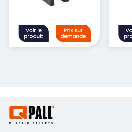
Voir le
Prix sur
Vo
produit
demande
pr