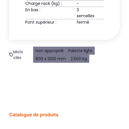
Charge rack (kg) :
-
En bas :
3
semelles
Pont supérieur :
fermé
non approprié
Palette light
Mots
clés
800 x 1200 mm
2.500 kg
Catalogue de produits