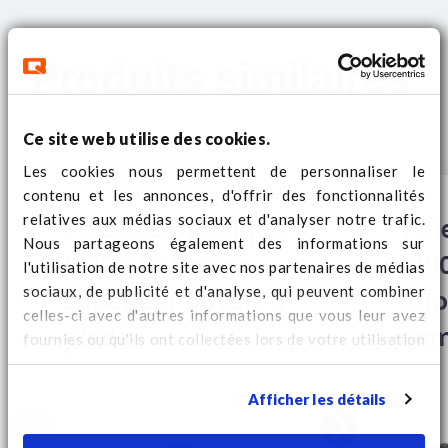
Produits similaires
Ce site web utilise des cookies.
Les cookies nous permettent de personnaliser le
contenu et les annonces, d'offrir des fonctionnalités
relatives aux médias sociaux et d'analyser notre trafic.
Palettes plastique
Pal
Nous partageons également des informations sur
1200 x 800 pont
120
l'utilisation de notre site avec nos partenaires de médias
sociaux, de publicité et d'analyse, qui peuvent combiner
supérieur ouvert 9
sup
celles-ci avec d'autres informations que vous leur avez
pieds
sem
fournies ou qu'ils ont collectées lors de votre utilisation
de leurs services. Regardez
ici
pour des informations
supplémentaires sur les cookies et pour modifier votre
Afficher les détails
consentement.