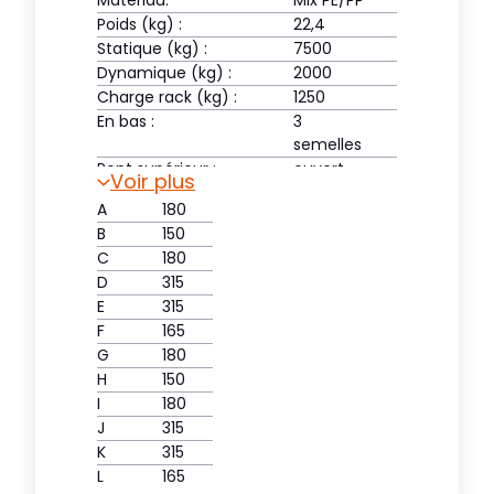
Matériau:
Mix PE/PP
Poids (kg) :
22,4
Statique (kg) :
7500
Dynamique (kg) :
2000
Charge rack (kg) :
1250
En bas :
3
semelles
Pont supérieur :
ouvert
Voir plus
A
180
B
150
C
180
D
315
E
315
F
165
G
180
H
150
I
180
J
315
K
315
L
165