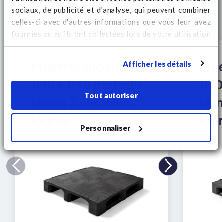
sociaux, de publicité et d'analyse, qui peuvent combiner
celles-ci avec d'autres informations que vous leur avez
fournies ou qu'ils ont collectées lors de votre utilisation
de leurs services. Regardez
ici
pour des informations
supplémentaires sur les cookies et pour modifier votre
Afficher les détails
Palettes plastique
Pal
consentement.
1140 x 1140 plateau
114
Tout autoriser
fermé 3 semelles
fer
lourde
lou
Personnaliser