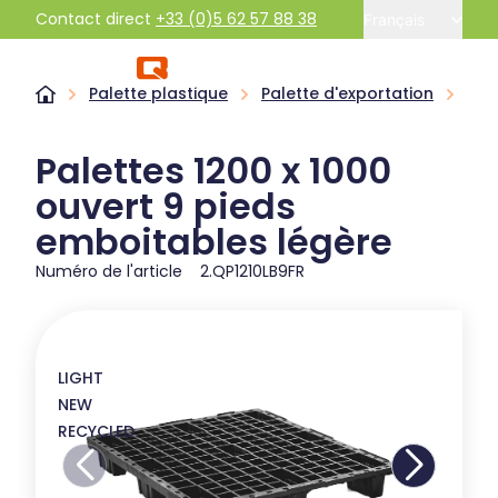
Contact direct
+33 (0)5 62 57 88 38
Français
Palette plastique
Palette d'exportation
Pal
Palettes 1200 x 1000
ouvert 9 pieds
emboitables légère
Numéro de l'article
2.QP1210LB9FR
LIGHT
NEW
RECYCLED