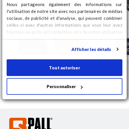
Nous partageons également des informations sur
l'utilisation de notre site avec nos partenaires de médias
sociaux, de publicité et d'analyse, qui peuvent combiner
celles-ci avec d'autres informations que vous leur avez
fournies ou qu'ils ont collectées lors de votre utilisation
de leurs services. Regardez
ici
pour des informations
Voir le
Prix sur
Vo
supplémentaires sur les cookies et pour modifier votre
produit
demande
pr
Afficher les détails
consentement.
Tout autoriser
Personnaliser