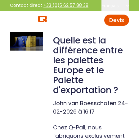
Contact direct
+33 (0)5 62 57 88 38
Français
Devis
Quelle est la
différence entre
les palettes
Europe et le
Palette
d'exportation ?
John van Boesschoten
24-
02-2026 à 16:17
Chez Q-Pall, nous
fabriquons exclusivement