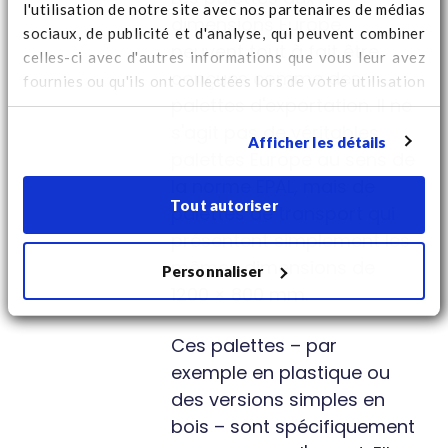
l'utilisation de notre site avec nos partenaires de médias
dimensions Europe
sociaux, de publicité et d'analyse, qui peuvent combiner
peuvent tout à fait être
celles-ci avec d'autres informations que vous leur avez
conçues comme des
fournies ou qu'ils ont collectées lors de votre utilisation
palettes d'exportation. Il ne
de leurs services. Regardez
ici
pour des informations
supplémentaires sur les cookies et pour modifier votre
s'agit pas de véritables
Afficher les détails
consentement.
palettes Europe au sens de
la norme EPAL, mais de
Tout autoriser
palettes de transport qui
présentent simplement les
mêmes dimensions de
Personnaliser
1200 × 800 mm.
Ces palettes – par
exemple en plastique ou
des versions simples en
bois – sont spécifiquement