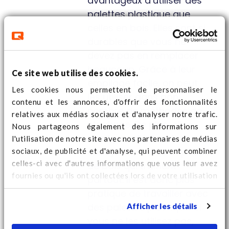
avantageux d’utiliser des
palettes plastique que
celles en bois. Elles sont si
durables que vous ne
devez pas en remplacer
beaucoup. Grâce à leur
Ce site web utilise des cookies.
empilage facile, on peut
Les cookies nous permettent de personnaliser le
les utiliser dans bon
contenu et les annonces, d'offrir des fonctionnalités
nombre de méthodes de
relatives aux médias sociaux et d'analyser notre trafic.
stockage. De plus, elles
Nous partageons également des informations sur
n’ont pas d’échardes
l'utilisation de notre site avec nos partenaires de médias
sociaux, de publicité et d'analyse, qui peuvent combiner
ennuyeuses ni de copeaux
celles-ci avec d'autres informations que vous leur avez
de bois qui traînent
fournies ou qu'ils ont collectées lors de votre utilisation
partout. Il est donc plus
de leurs services. Regardez
ici
pour des informations
pratique de travailler avec
supplémentaires sur les cookies et pour modifier votre
des palettes plastique. Si
Afficher les détails
consentement.
vous ne les utilisez pas,