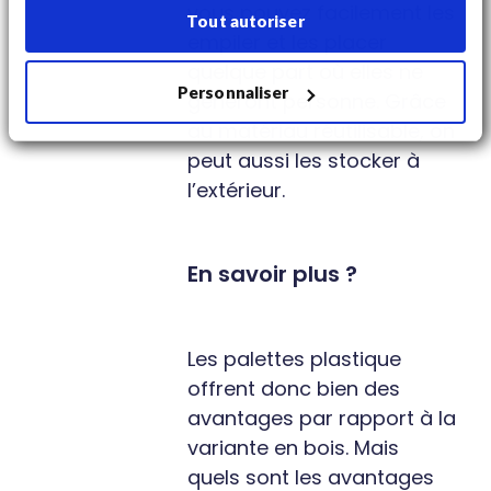
vous pouvez facilement les
Tout autoriser
empiler et les placer
quelque part où elles ne
Personnaliser
gêneront personne. Grâce
au matériau réutilisable, on
peut aussi les stocker à
l’extérieur.
En savoir plus ?
Les palettes plastique
offrent donc bien des
avantages par rapport à la
variante en bois. Mais
quels sont les avantages