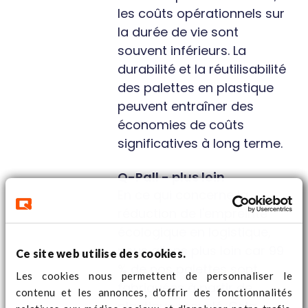
les coûts opérationnels sur
la durée de vie sont
souvent inférieurs. La
durabilité et la réutilisabilité
des palettes en plastique
peuvent entraîner des
économies de coûts
significatives à long terme.
Q-Pall - plus loin
En ce qui concerne la
réduction de l'empreinte
écologique en logistique,
nous allons plus loin car 99
Ce site web utilise des cookies.
% de nos palettes sont
Les cookies nous permettent de personnaliser le
fabriquées à partir de
contenu et les annonces, d'offrir des fonctionnalités
plastique recyclé. Cela