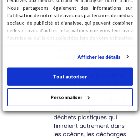
relatives aux médias sociaux et d'analyser notre trafic.
nous permet de
Nous partageons également des informations sur
consommer environ 30
l'utilisation de notre site avec nos partenaires de médias
sociaux, de publicité et d'analyse, qui peuvent combiner
000 tonnes de plastique
celles-ci avec d'autres informations que vous leur avez
recyclé chaque année.
fournies ou qu'ils ont collectées lors de votre utilisation
Cela soutient non
de leurs services. Regardez
ici
pour des informations
seulement l'économie
supplémentaires sur les cookies et pour modifier votre
Afficher les détails
circulaire mais contribue
consentement.
également directement à
lutter contre le problème
Tout autoriser
mondial du plastique. En
utilisant des matériaux
Personnaliser
recyclés, Q-Pall contribue
à réduire la quantité de
déchets plastiques qui
finiraient autrement dans
les océans, les décharges