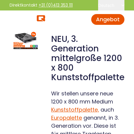
Direktkontakt
+31 (0)413 353 111
Deutsch
Angebot
NEU, 3.
Generation
mittelgroße 1200
x 800
Kunststoffpalette
Wir stellen unsere neue
1200 x 800 mm Medium
Kunststoffpalette,
auch
Europalette
genannt, in 3.
Generation vor. Diese ist
für mittlere Traglasten