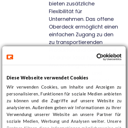
bieten zusätzliche
Flexibilität für
Unternehmen. Das offene
Oberdeck ermöglicht einen
einfachen Zugang zu den
zu transportierenden
Produkten und Gütern und
ist daher ideal für
Anwendungen, bei denen
ein häufiges Be- und
Diese Webseite verwendet Cookies
Entladen erforderlich ist.
Wir verwenden Cookies, um Inhalte und Anzeigen zu
Das geschlossene
personalisieren, Funktionen für soziale Medien anbieten
Oberdeck bietet
zu können und die Zugriffe auf unsere Website zu
zusätzlichen Schutz für die
analysieren. Außerdem geben wir Informationen zu Ihrer
zu transportierenden
Verwendung unserer Website an unsere Partner für
Waren und ist ideal für
soziale Medien, Werbung und Analysen weiter. Unsere
Anwendungen, bei denen
Partner führen diese Informationen möglicherweise mit