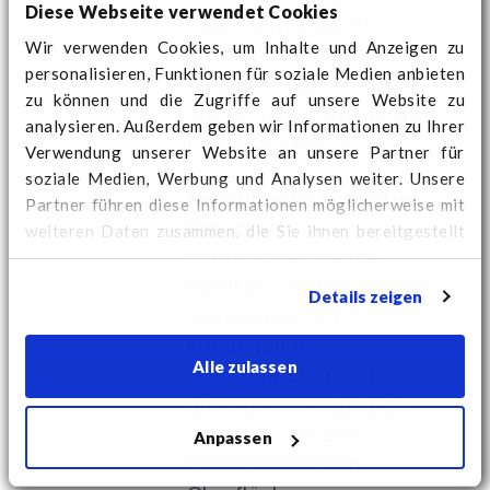
Diese Webseite verwendet Cookies
Außerdem besteht
Wir verwenden Cookies, um Inhalte und Anzeigen zu
Stromschlaggefahr für
personalisieren, Funktionen für soziale Medien anbieten
Personen, die mit der
zu können und die Zugriffe auf unsere Website zu
statischen Ausrüstung in
analysieren. Außerdem geben wir Informationen zu Ihrer
Berührung kommen.
Verwendung unserer Website an unsere Partner für
soziale Medien, Werbung und Analysen weiter. Unsere
Q-Pall antistatische
Partner führen diese Informationen möglicherweise mit
Paletten
weiteren Daten zusammen, die Sie ihnen bereitgestellt
Q-Pall antistatische
haben oder die sie im Rahmen Ihrer Nutzung der Dienste
gesammelt haben.
Hier
finden Sie weitere Cookie-
Paletten werden mit einer
Details zeigen
Informationen und können Ihre Zustimmung ändern.
ausgewogenen
Kombination
Alle zulassen
synergetischer und
antistatischer Zusätze
versehen, die das
Anpassen
Leitvermögen von